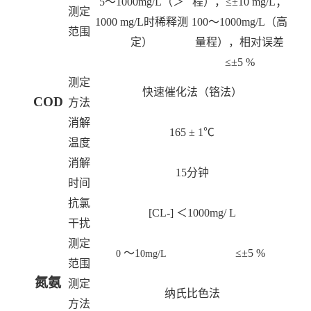
5
～
1000mg/L
（＞
程），≤±
10 mg/L
；
测定
1000 mg/L
时稀释测
100
～
1000mg/L
（高
范围
定）
量程），相对误差
≤±
5 %
测定
快速催化法（铬法）
COD
方法
消解
165
±
1
℃
温度
消解
15
分钟
时间
抗氯
[CL-]
＜
1000mg/ L
干扰
测定
～
1
≤±
5
%
0
0mg/L
范围
氮氨
测定
纳氏比色法
方法