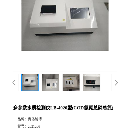
公
司
动
态
产
品
展
多参数水质检测仪LB-4020型(COD氨氮总磷总氮)
厅
品牌：
青岛路博
证
货号：
2021206