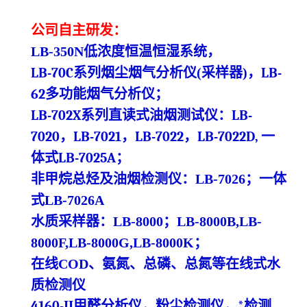
公司自主研发：
LB-350N
低浓度
恒温恒湿系统
，
LB-70C系列烟尘烟气分析仪
(
采样器
)
，
LB-
62多功能烟气分析仪
；
LB-702X系列直读式油烟测试仪
：
LB-
7020，LB-7021，LB-7022，LB-7022D,
一
体式
LB-7025A
；
非甲烷总烃及油烟检测仪：
LB-7026
；一体
式
LB-7026A
水质采样器：
LB-8000
；
LB-8000B,LB-
8000F,LB-8000G,LB-8000K
；
在线
COD、氨氮、总磷、总氮等在线
式
水
质检测仪
4160-
II甲醛分析仪，粉尘检测仪，*检测