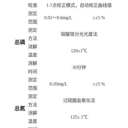
校准
1-7
点校正模式，自动校正曲线值
测定
0.01
～
0.6mg/L
≤±
5 %
范围
测定
钼酸铵分光光度法
方法
总磷
消解
120
±
1
℃
温度
消解
30
分钟
时间
测定
0-20mg/L
≤±
5 %
范围
测定
过硫酸盐氧化法
方法
总氮
消解
125
±
1
℃
温度