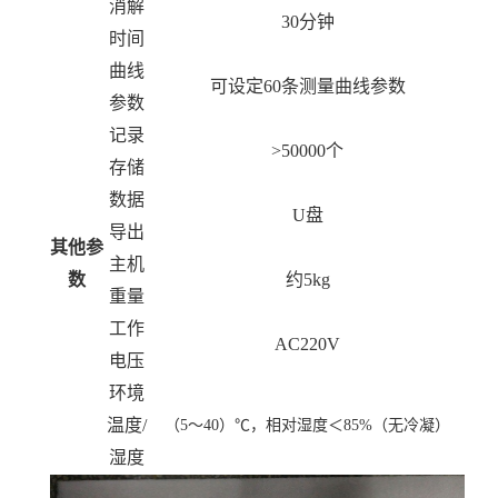
消解
30
分钟
时间
曲线
可设定
60
条测量曲线参数
参数
记录
>50000
个
存储
数据
U
盘
导出
其他参
主机
数
约5kg
重量
工作
AC220V
电压
环境
温度/
（5～40）℃，相对湿度＜85%（无冷凝）
湿度