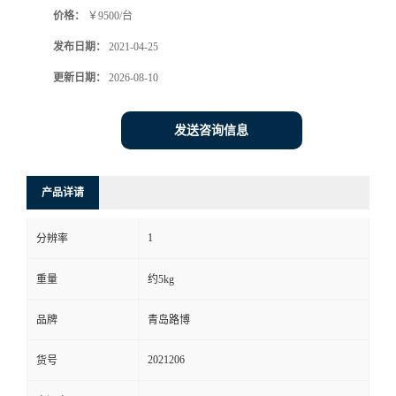
价格：
￥9500/台
书
发布日期：
2021-04-25
荣
更新日期：
2026-08-10
誉
发送咨询信息
联
产品详请
系
1
分辨率
方
重量
约5kg
式
品牌
青岛路博
在
2021206
货号
线