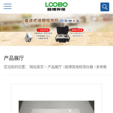
公
司
首
页
产品展厅
您当前的位置：
网站首页
>
产品展厅
>
路博其他检测仪器
>
多参数
公
水质检测仪LB-4020型(COD氨氮总磷总氮)
司
介
绍