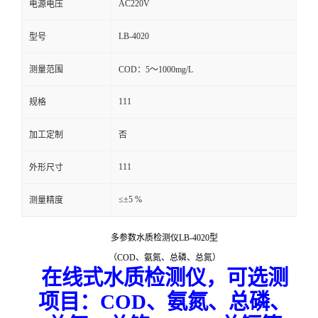
AC220V
电源电压
留
LB-4020
型号
言
测量范围
COD：5～1000mg/L
111
规格
加工定制
否
111
外形尺寸
≤±5 %
测量精度
多参数水质检测仪LB-4020型
（COD、氨氮、总磷、总氮）
在线式水质检测仪，可选测
项目：
COD、氨氮、总磷、