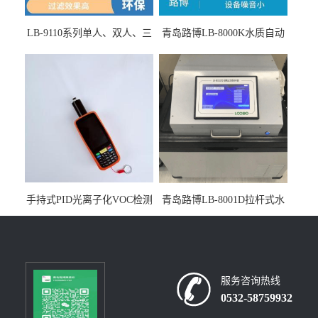
LB-9110系列单人、双人、三
青岛路博LB-8000K水质自动
人生物安全柜适用于科研机
采样器带CEP证书
构
手持式PID光离子化VOC检测
青岛路博LB-8001D拉杆式水
仪（挥发性有机物设备）
质采样器
服务咨询热线
0532-58759932