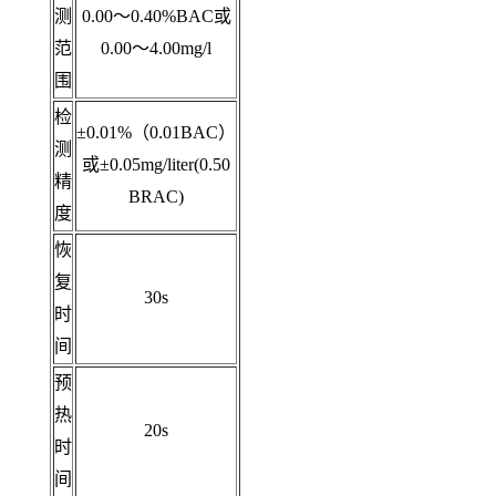
测
0.00～0.40%BAC或
范
0.00～4.00mg/l
围
检
±0.01%（0.01BAC）
测
或±0.05mg/liter(0.50
精
BRAC)
度
恢
复
30
s
时
间
预
热
20
s
时
间