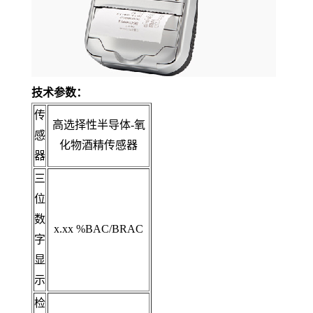
技术参数：
传
高选择性半导体-氧
感
化物酒精传感器
器
三
位
数
x.xx %BAC/BRAC
字
显
示
检