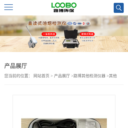
公
司
首
页
产品展厅
您当前的位置：
网站首页
>
产品展厅
>
路博其他检测仪器
>
其他
公
>
CA2000型酒精检测仪
司
介
绍