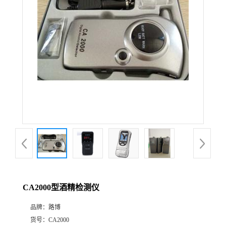
公
司
动
态
产
品
展
CA2000型酒精检测仪
厅
品牌：
路博
证
货号：
CA2000