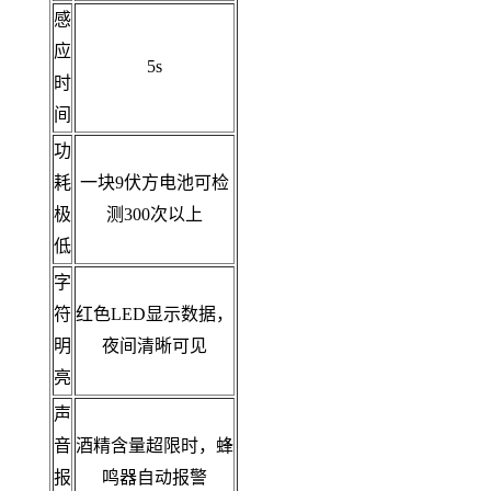
感
应
5s
时
间
功
耗
一块9伏方电池可检
极
测300次以上
低
字
符
红色LED显示数据，
明
夜间清晰可见
亮
声
音
酒精含量超限时，蜂
报
鸣器自动报警