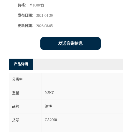
价格：
￥1000/台
书
发布日期：
2021-04-29
荣
更新日期：
2026-08-05
誉
发送咨询信息
联
产品详请
系
分辨率
方
0.3KG
重量
式
品牌
路博
在
CA2000
货号
线