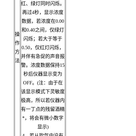
红、绿灯同时闪烁。
再过4秒，显示浓度
数据，若浓度在0.00
和0.40之间，仅绿灯
操
闪烁；若大于等于
作
0.50，仅红灯闪烁，
方
并伴有急促的声音报
法
警。浓度数据保持15
秒后仪器显示变为
OFF。(注：由于在
该显示模式下灵敏度
极高，所以若仪器内
有一丁点的残留酒精
*，将会有微小数字
显示)
4、若从吹气中没有