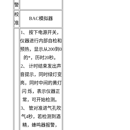
警
校
BAC模拟器
准
1、 按下电源开关，
仪器进行内部自检和
预热，显示从200到0
的*，历时20秒。
2、 计时结束发出声
音提示，同时绿灯变
亮，同时中间的黄灯
闪 烁，表示仪器正
常，可开始检测。
3、 管对准进气孔吹
气4秒，若检测到酒
精，蜂鸣器报警，