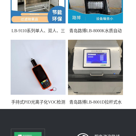
LB-9110系列单人、双人、三
青岛路博LB-8000K水质自动
人生物安全柜适用于科研机
采样器带CEP证书
构
手持式PID光离子化VOC检测
青岛路博LB-8001D拉杆式水
仪（挥发性有机物设备）
质采样器