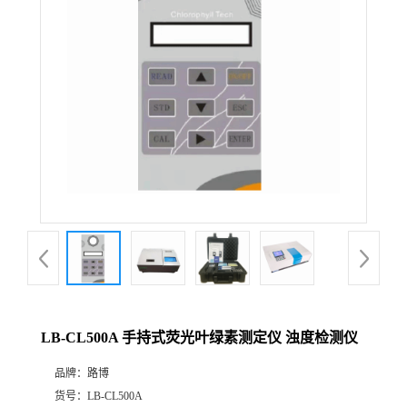
公
司
动
态
产
品
展
LB-CL500A 手持式荧光叶绿素测定仪 浊度检测仪
厅
品牌：
路博
证
货号：
LB-CL500A