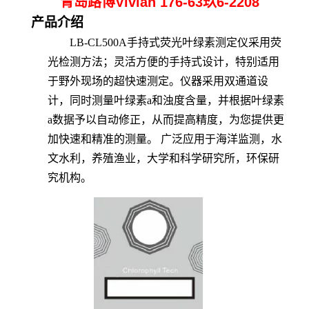
青岛路博Vivian 176-63玖6-2208
产品介绍
LB-CL500A手持式荧光叶绿素测定仪
采用荧
光检测
方法
；灵活方便的手持式设计，特别适用
于野外现场的超快速测定。仪器采用双通道设
计，同时测量叶绿素a和浊度含量，并根据叶绿素
a数据予以自动修正，从而提高精度，为您提供更
加快速和精准的测量。
广泛应用于
海洋监测，水
文水利，养殖渔业，大学和科学研究所，环保研
究机构。