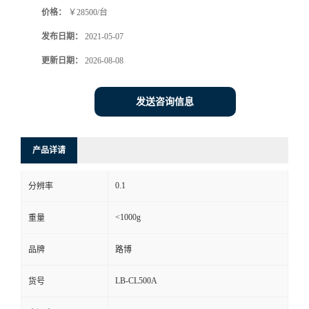
价格：
￥28500/台
书
发布日期：
2021-05-07
荣
更新日期：
2026-08-08
誉
发送咨询信息
联
产品详请
系
0.1
分辨率
方
<1000g
重量
式
品牌
路博
在
LB-CL500A
货号
线