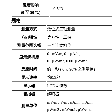
温度影响
± 0.5dB
(0 至 50 ℃)
规格
测量方式
数位式三轴测量
方向特性
等方性、三轴
测量范围选择
ㄧ个连续档位
0.1mV/m, 0.1 μA/m,
显示解析度
0.1μW/m2, 0.001μW/m2
反应时间
约一秒 ( 0 to 90% 之测量值)
显示速率
约0.5秒
显示器
LCD 4 位数
警报器
蜂鸣器
mV/m , V/m , μA/m , mA/m ,
测量单位
μW/m2 , mW/m2 , μW/cm2