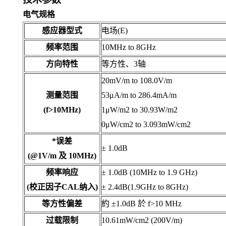
电气规格
感应器型式
电场(E)
频率范围
10MHz to 8GHz
方向特性
等方性、3轴
20mV/m to 108.0V/m
测量范围
53μA/m to 286.4mA/m
(f>10MHz)
1μW/m2 to 30.93W/m2
0μW/cm2 to 3.093mW/cm2
*误差
± 1.0dB
(@1V/m 及 10MHz)
频率响应
± 1.0dB (10MHz to 1.9 GHz)
(校正因子CAL纳入)
± 2.4dB(1.9GHz to 8GHz)
等方性偏差
約 ±1.0dB 於 f>10 MHz
过载限制
10.61mW/cm2 (200V/m)