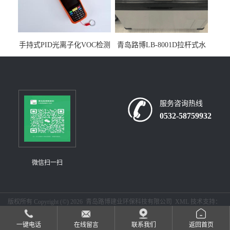
手持式PID光离子化VOC检测
青岛路博LB-8001D拉杆式水
仪（挥发性有机物设备）
质采样器
服务咨询热线
0532-58759932
微信扫一扫
版权所有 Copyright (©) 2026
青岛路博建业环保科技有限公司
XML
技术支持：
盖德化工网
食品商务网
一键电话
在线留言
联系我们
返回首页