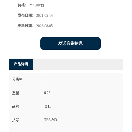
价格：
￥4500/台
书
发布日期：
2021-05-14
荣
更新日期：
2026-08-05
誉
发送咨询信息
联
产品详请
系
分辨率
方
0.26
重量
式
品牌
泰仕
在
TES-593
货号
线