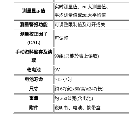
实时测量值、zui大测量值、
测量显示值
平均测量值或zui大平均值
测量警报功能
可调整限制值及可开或关
测量校正因子
可调整
(CAL)
手动资料储存及读
99组(只能於表上读取)
取
乾电池
9V
电池寿命
>15 小时
尺寸
约 67(宽)x60(高)x247(长)
重量
约 260公克(含电池)
附件
说明书、电池、携带盒