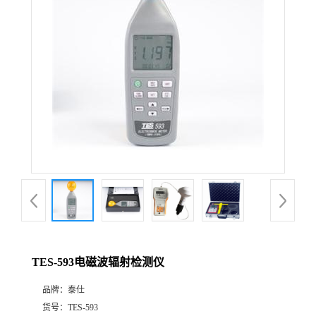
公
司
动
态
产
品
展
TES-593电磁波辐射检测仪
厅
品牌：
泰仕
证
货号：
TES-593