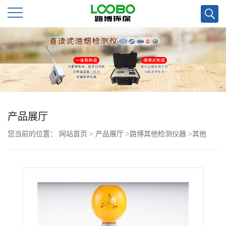
公
司
首
页
产品展厅
您当前的位置：
网站首页
>
产品展厅
>
路博其他检测仪器
>
其他
公
>
TES-593电磁波辐射检测仪
司
介
绍