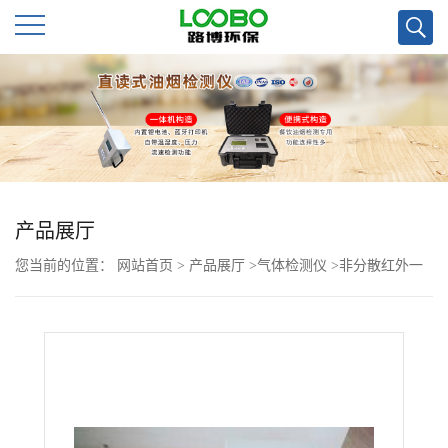
公
司
首
页
产品展厅
您当前的位置：
网站首页
>
产品展厅
>
气体检测仪
>
非分散红外一
公
氧化碳检测仪
司
介
绍