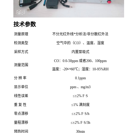
技术参数
测量原理
不分光红外线*分析法/非分散红外法
检测类型
空气中的（CO）、温度、湿度
采样方式
内置泵吸式
CO：0.0-50ppm 或者200、100ppm
测量范围
温度：-20∽60℃；湿度：10-95%RH
分 辨 率
0.1ppm
显示单位
ppm 、mg/m3
线性误差
≤±2% F·S
重 复 性
≤1% 满刻度
零点漂移
≤±2% F·S/h
量程漂移
≤±2% F·S/3h
预热时间
30min