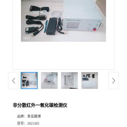
公
司
动
态
产
品
展
非分散红外一氧化碳检测仪
厅
品牌：
青岛路博
证
货号：
2021205