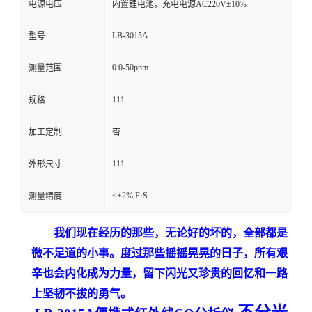
电源电压
内置锂电池，充电电源AC220V±10%
留
LB-3015A
型号
言
0.0-50ppm
测量范围
111
规格
加工定制
否
111
外形尺寸
≤±2% F·S
测量精度
我们现在经历的那些，无论好的坏的，全部都是
微不足道的小事。度过那些摇摇晃晃的日子，所有艰
辛也会内化成为力量，留下闪光又珍贵的回忆和一路
上坚韧不拔的勇气。