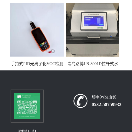
人生物安全柜适用于科研机
采样器带CEP证书
构
手持式PID光离子化VOC检测
青岛路博LB-8001D拉杆式水
仪（挥发性有机物设备）
质采样器
服务咨询热线
0532-58759932
微信扫一扫