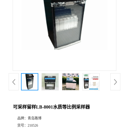
公
司
动
态
产
品
展
可采样留样LB-8001水质等比例采样器
厅
品牌：
青岛路博
证
货号：
210526