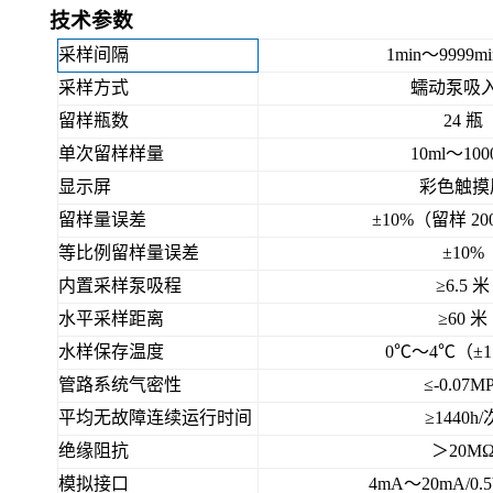
技术参数
采样间隔
1min～9999mi
采样方式
蠕动泵吸
留样瓶数
24
瓶
单次留样样量
10ml～100
显示屏
彩色触摸
留样量误差
±10%（留样
20
等比例留样量误差
±10%
内置采样泵吸程
≥6.5
米
水平采样距离
≥60
米
水样保存温度
0℃～4℃（±1
管路系统气密性
≤-0.07M
平均无故障连续运行时间
≥1440h/
绝缘阻抗
＞20M
模拟接口
4
mA～20mA/0.