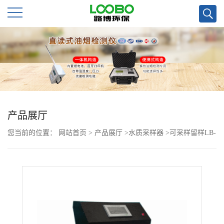
公
司
首
页
产品展厅
您当前的位置：
网站首页
>
产品展厅
>
水质采样器
>
可采样留样LB-
公
8001水质等比例采样器
司
介
绍