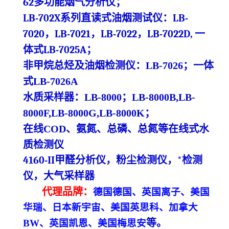
62多功能烟气分析仪
；
LB-702X系列直读式油烟测试仪
：
LB-
7020，LB-7021，LB-7022，LB-7022D,
一
体式
LB-7025A
；
非甲烷总烃及油烟检测仪：
LB-7026
；一体
式
LB-7026A
水质采样器：
LB-8000
；
LB-8000B,LB-
8000F,LB-8000G,LB-8000K
；
在线
COD、氨氮、总磷、总氮等在线
式
水
质检测仪
4160-
II甲醛分析仪，粉尘检测仪，*检测
仪
，大气采样器
代理
品牌
：
德国德国、英国离子、美国
华瑞、日本新宇宙、美国英思科、加拿大
等
。
BW、英国凯恩、美国梅思安