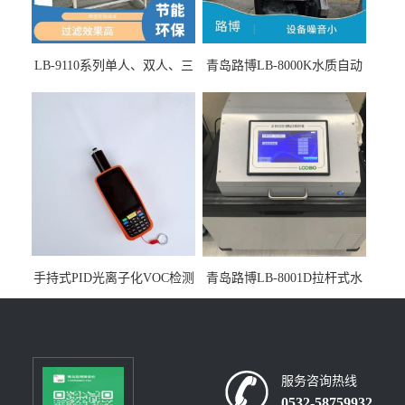
LB-9110系列单人、双人、三
青岛路博LB-8000K水质自动
人生物安全柜适用于科研机
采样器带CEP证书
构
手持式PID光离子化VOC检测
青岛路博LB-8001D拉杆式水
仪（挥发性有机物设备）
质采样器
服务咨询热线
0532-58759932