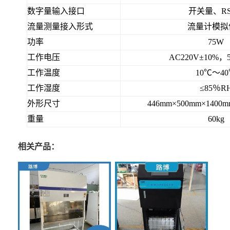
数字量输入接口
开关量、RS
流量测量接入形式
流量计模拟
功率
75W
工作电压
AC220V±10%，5
工作温度
10℃～4
工作湿度
≤85％R
外形尺寸
446mm×500mm×140
重量
60kg
相关产品：