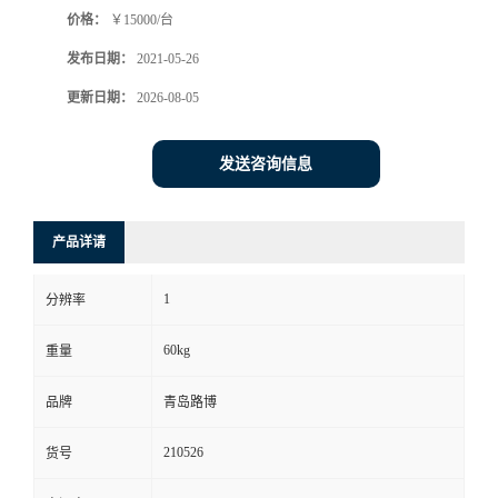
价格：
￥15000/台
书
发布日期：
2021-05-26
荣
更新日期：
2026-08-05
誉
发送咨询信息
联
产品详请
系
1
分辨率
方
60kg
重量
式
品牌
青岛路博
在
210526
货号
线