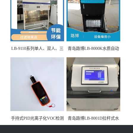
LB-9110系列单人、双人、三
青岛路博LB-8000K水质自动
人生物安全柜适用于科研机
采样器带CEP证书
构
手持式PID光离子化VOC检测
青岛路博LB-8001D拉杆式水
仪（挥发性有机物设备）
质采样器