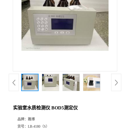
公
司
动
态
产
品
展
实验室水质检测仪 BOD5测定仪
厅
品牌：
路博
证
货号：
LB-4180（S）