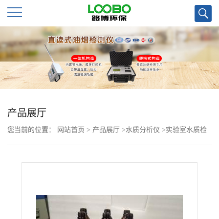
公
司
首
页
产品展厅
您当前的位置：
网站首页
>
产品展厅
>
水质分析仪
>
实验室水质检
公
测仪 BOD5测定仪
司
介
绍