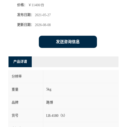
价格：
￥11400/台
书
发布日期：
2021-05-27
荣
更新日期：
2026-08-08
誉
发送咨询信息
联
产品详请
系
分辨率
方
5kg
重量
式
品牌
路博
在
货号
LB-4180（S）
线