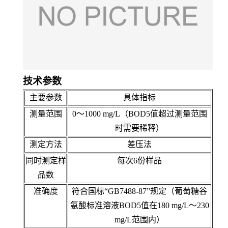
技术参数
主要参数
具体指标
测量范围
0
～
1000 mg/L
（
BOD5
值超过测量范围
时需要稀释）
测定方法
差压法
同时测定样
每次
6
份样品
品数
准确度
符合国标“
GB7488-87
”规定（葡萄糖谷
氨酸标准溶液
BOD5
值在
180 mg/L
～
230
mg/L
范围内）