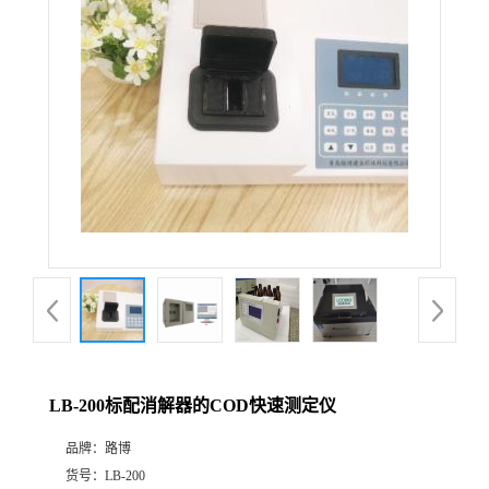
公
司
动
态
产
品
展
LB-200标配消解器的COD快速测定仪
厅
品牌：
路博
证
货号：
LB-200