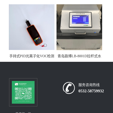
人生物安全柜适用于科研机
采样器带CEP证书
构
手持式PID光离子化VOC检测
青岛路博LB-8001D拉杆式水
仪（挥发性有机物设备）
质采样器
服务咨询热线
0532-58759932