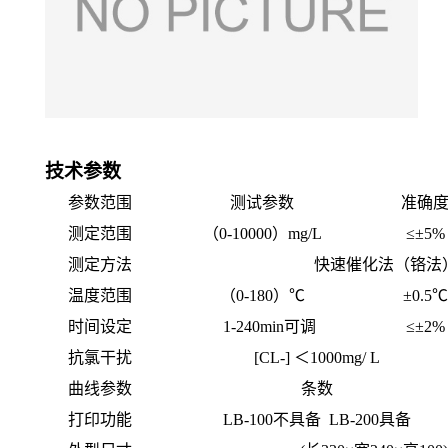
技术参数
参数范围
测试参数
准确
测定范围
（0-10000）mg/L
≤±
5%
测定方法
快速催化法（铬法
温度范围
（0-180）
℃
±
0.5
℃
时间
设定
1-240min可调
≤±2%
抗氯干扰
[CL-] ＜1000mg/ L
曲线参数
条数
打印功能
LB-100不具备 LB-200具备