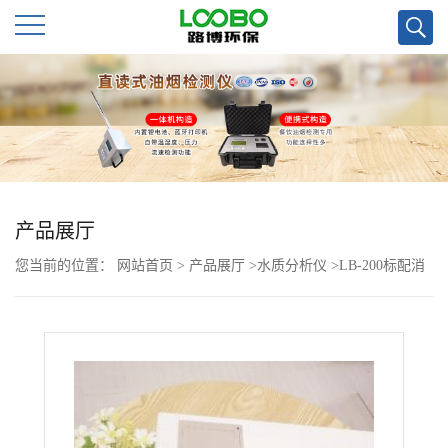
公
司
首
页
产品展厅
您当前的位置：
网站首页
>
产品展厅
>
水质分析仪
>
LB-200标配消
公
解器的COD快速测定仪
司
介
绍