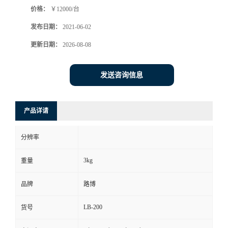
价格：
￥12000/台
书
发布日期：
2021-06-02
荣
更新日期：
2026-08-08
誉
发送咨询信息
联
产品详请
系
分辨率
方
3kg
重量
式
品牌
路博
在
LB-200
货号
线