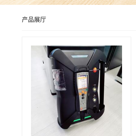
公
产品展厅
司
动
态
产
品
展
厅
证