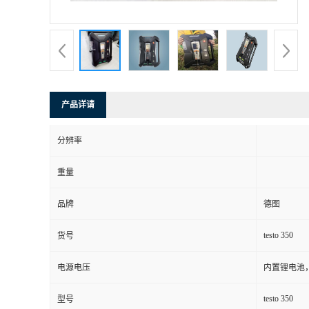
书
荣
誉
产品详请
联
分辨率
系
重量
方
品牌
德图
式
testo 350
货号
在
电源电压
内置锂电池，
testo 350
型号
线