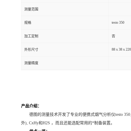
测量范围
留
testo 350
规格
言
加工定制
否
88 x 38 x 22
外形尺寸
测量精度
产品介绍：
德图的测量技术开发了专业的便携式烟气分析仪testo 350，其
外), CxHy和H2S ，而且还能选配常用的*制备装置。