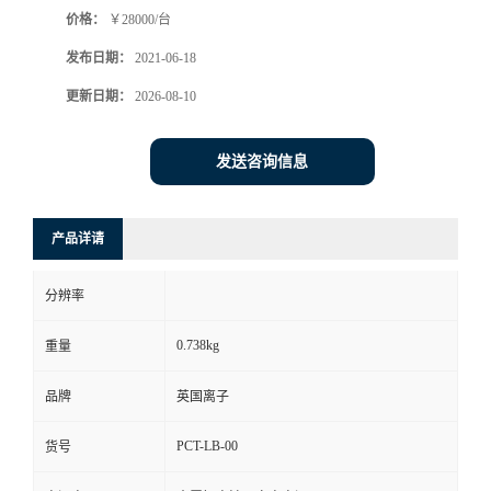
价格：
￥28000/台
书
发布日期：
2021-06-18
荣
更新日期：
2026-08-10
誉
发送咨询信息
联
产品详请
系
分辨率
方
0.738kg
重量
式
品牌
英国离子
在
PCT-LB-00
货号
线