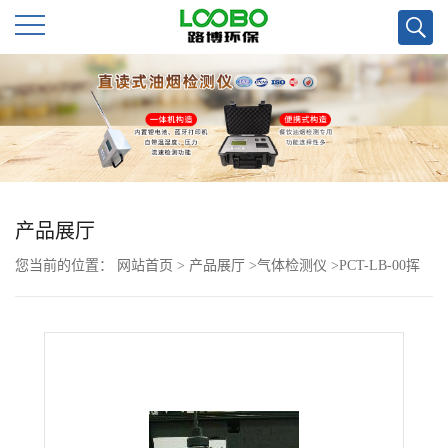
公
司
首
页
产品展厅
您当前的位置：
网站首页
>
产品展厅
>
气体检测仪
>
PCT-LB-00挥
公
发性有机物泄露检测仪
司
介
绍