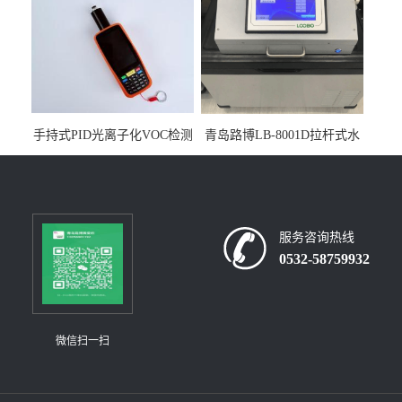
手持式PID光离子化VOC检测
青岛路博LB-8001D拉杆式水
仪（挥发性有机物设备）
质采样器
服务咨询热线
0532-58759932
微信扫一扫