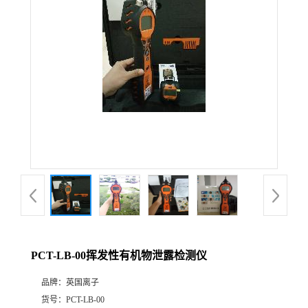
公
司
动
态
产
品
展
PCT-LB-00挥发性有机物泄露检测仪
厅
品牌：
英国离子
证
货号：
PCT-LB-00