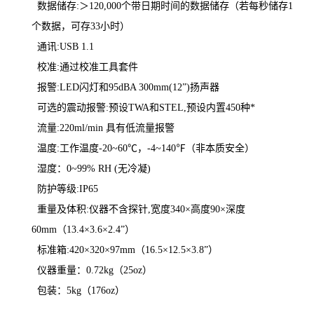
数据储存:＞120,000个带日期时间的数据储存（若每秒储存1
个数据，可存33小时）
通讯:USB 1.1
校准:通过校准工具套件
报警:LED闪灯和95dBA 300mm(12”)扬声器
可选的震动报警:预设TWA和STEL,预设内置450种*
流量:220ml/min 具有低流量报警
温度:工作温度-20~60℃，-4~140℉（非本质安全）
湿度：0~99% RH (无冷凝)
防护等级:IP65
重量及体积:仪器不含探针,宽度340×高度90×深度
60mm（13.4×3.6×2.4”）
标准箱:420×320×97mm（16.5×12.5×3.8”）
仪器重量：0.72kg（25oz）
包装：5kg（176oz）