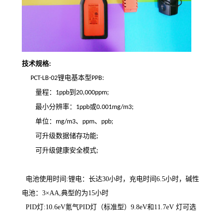
技术规格:
锂电基本型
PCT-LB-02
PPB:
量程：
到
1ppb
20,000ppm;
最小分辨率：
或
1ppb
0.001mg/m3;
单位：
、
、
mg/m3
ppm
ppb;
可升级数据储存功能
;
可升级健康安全模式
;
电池使用时间:锂电：长达30小时，充电时间6.5小时，碱性
电池：3×AA,典型的为15小时
PID灯:10.6eV氪气PID灯（标准型）9.8eV和11.7eV 灯可选