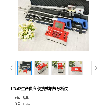
公
司
动
态
产
品
展
LB-62生产供应 便携式烟气分析仪
厅
品牌：
路博
证
货号：
LB-62