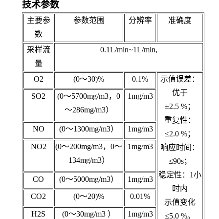
技术参数
主要参
参数范围
分辨率
准确度
数
采样流
0.1L/min~1L/min,
量
O2
(0～30)%
0.1%
示值误差：
优于
SO2
(0～5700mg/m3，0
1mg/m3
±2.5 %；
～286mg/m3）
重复性：
NO
(0～1300mg/m3）
1mg/m3
≤2.0 %；
NO2
(0～200mg/m3，0～
1mg/m3
响应时间：
134mg/m3）
≤90s；
稳定性：1小
CO
(0～5000mg/m3）
1mg/m3
时内
CO2
(0～
2
0)%
0.01%
示值变化
H2S
(0～30mg/m3 ）
1mg/m3
≤5.0 %。