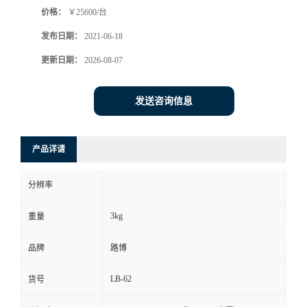
价格：
￥25600/台
书
发布日期：
2021-06-18
荣
更新日期：
2026-08-07
誉
发送咨询信息
联
产品详请
系
分辨率
方
3kg
重量
式
品牌
路博
在
LB-62
货号
线