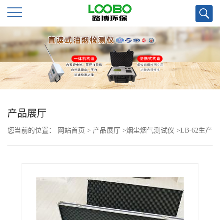
公
司
首
页
产品展厅
您当前的位置：
网站首页
>
产品展厅
>
烟尘烟气测试仪
>
LB-62生产
公
供应 便携式烟气分析仪
司
介
绍