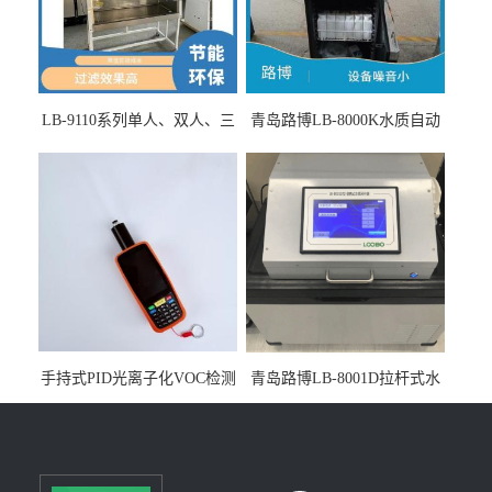
LB-9110系列单人、双人、三
青岛路博LB-8000K水质自动
人生物安全柜适用于科研机
采样器带CEP证书
构
手持式PID光离子化VOC检测
青岛路博LB-8001D拉杆式水
仪（挥发性有机物设备）
质采样器