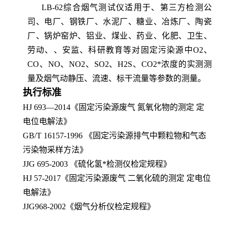
LB-62综合烟气测试仪适用于、第三方检测公
司、电厂、钢铁厂、水泥厂、糖业、冶炼厂、陶瓷
厂、锅炉窑炉、铝业、煤业、药业、化肥、卫生、
劳动、、安监、科研教育等对固定污染源中
O2、
CO、NO、NO2、SO2、H2S、CO2*浓度的实测测
量及烟气动静压、流速、标干流量等参数的测量
。
执行标准
HJ 693
—
2014
《固定污染源废气 氮氧化物的测定 定
电位电解法》
GB/T 16157-1996
《固定污染源排气中颗粒物和气态
污染物采样方法》
JJG 695-2003
《硫化氢*检测仪检定规程》
HJ 57-2017
《固定污染源废气 二氧化硫的测定 定电位
电解法》
JJG968-2002
《烟气分析仪检定规程》