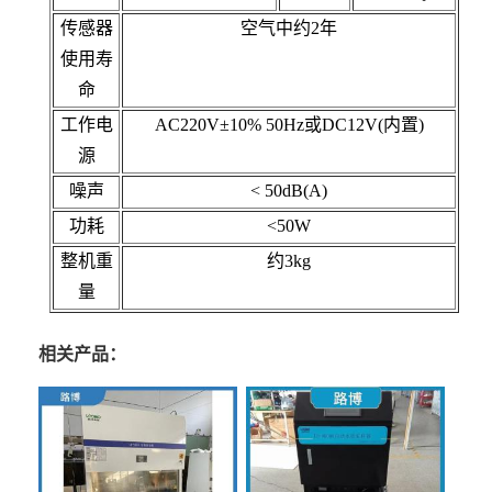
传感器
空气中约2年
使用寿
命
工作电
AC220V±10% 50Hz或DC12V(内置)
源
噪声
< 50dB(A)
功耗
<50W
整机重
约3kg
量
相关产品：