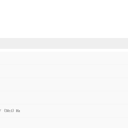
V （50±1）Hz