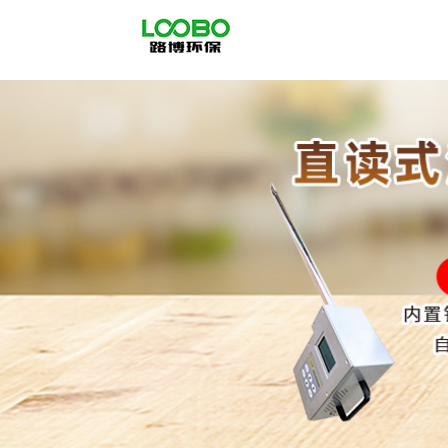
公
司
首
页
公
司
介
绍