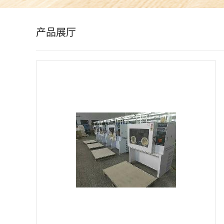
公
产品展厅
司
动
态
产
品
展
厅
证