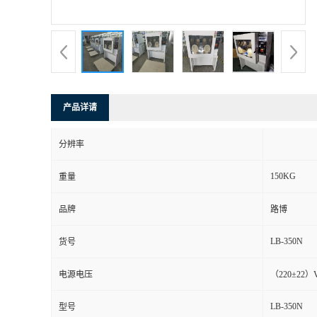
书
荣
誉
产品详请
联
分辨率
系
150KG
重量
方
品牌
路博
式
LB-350N
货号
在
电源电压
（220±22）
LB-350N
型号
线