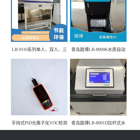
LB-9110系列单人、双人、三
青岛路博LB-8000K水质自动
人生物安全柜适用于科研机
采样器带CEP证书
构
手持式PID光离子化VOC检测
青岛路博LB-8001D拉杆式水
仪（挥发性有机物设备）
质采样器