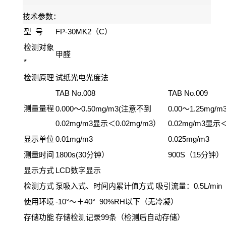
技术参数：
型
FP-30MK2
C
号
（
）
检测对象
甲醛
*
检测原理
试纸光电光度法
TAB No.008
TAB No.009
测量量程
0.000
0.50mg/m3(
0.00
1.25mg/m3
～
注意不到
～
0.02mg/m3
0.02mg/m3
0.02mg/m3
显示＜
）
显示
显示单位
0.01mg/m3
0.025mg/m3
测量时间
1800s(30
900S
15
分钟）
（
分钟）
显示方式
LCD
数字显示
检测方式
泵吸入式、时间内累计值方式
0.5L/min
吸引流量：
使用环境
-10°
40° 90%RH
～＋
以下（无冷凝）
存储功能
存储检测记录99
条（检测后自动存储）