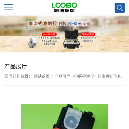
公
司
首
页
产品展厅
您当前的位置：
网站首页
>
产品展厅
>
甲醛检测仪
>
日本理研光电
公
光度法CH2O检测仪
司
介
绍