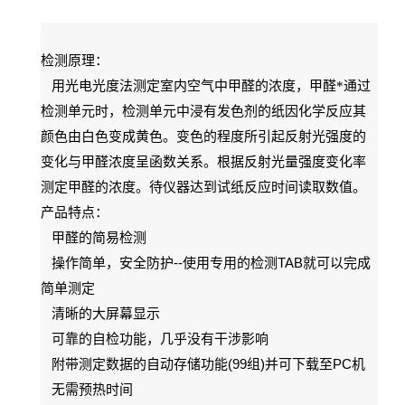
检测原理：
用光电光度法测定室内空气中甲醛的浓度，甲醛*通过
检测单元时，检测单元中浸有发色剂的纸因化学反应其
颜色由白色变成黄色。变色的程度所引起反射光强度的
变化与甲醛浓度呈函数关系。根据反射光量强度变化率
测定甲醛的浓度。待仪器达到试纸反应时间读取数值。
产品特点：
甲醛的简易检测
--
TAB
操作简单，安全防护
使用专用的检测
就可以完成
简单测定
清晰的大屏幕显示
可靠的自检功能，几乎没有干涉影响
(99
)
PC
附带测定数据的自动存储功能
组
并可下载至
机
无需预热时间