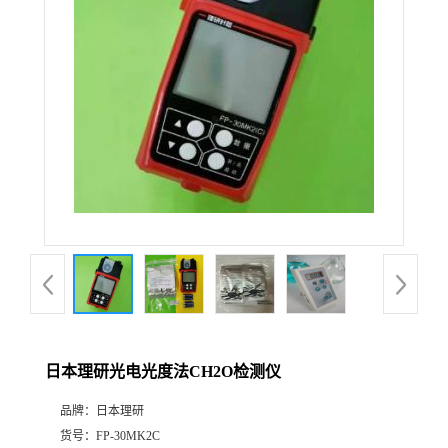
公
司
动
态
产
品
展
日本理研光电光度法CH2O检测仪
厅
品牌：
日本理研
证
货号：
FP-30MK2C