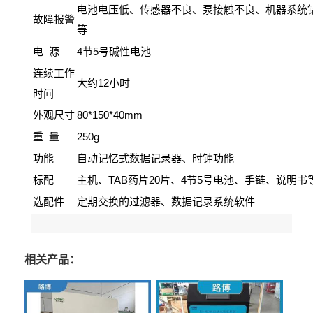
电池电压低、传感器不良、泵接触不良、机器系统
故障报警
等
电
4
5
源
节
号碱性电池
连续工作
大约12
小时
时间
外观尺寸
80*150*40mm
重
250g
量
功能
自动记忆式数据记录器、时钟功能
标配
主机、TAB
20
4
5
药片
片、
节
号电池、手链、说明书
选配件
定期交换的过滤器、数据记录系统软件
相关产品：