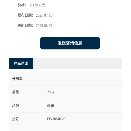
价格：
￥17800/台
书
发布日期：
2021-07-16
荣
更新日期：
2026-08-07
誉
发送咨询信息
联
产品详请
系
分辨率
方
250g
重量
式
品牌
理研
在
FP-30MK2C
货号
线