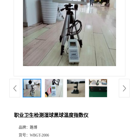
公
司
动
态
产
品
展
职业卫生检测湿球黑球温度指数仪
厅
品牌：
路博
证
货号：
WBGT-2006