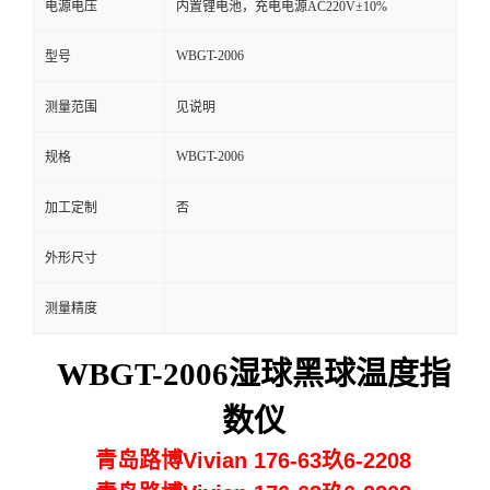
电源电压
内置锂电池，充电电源AC220V±10%
留
WBGT-2006
型号
言
测量范围
见说明
WBGT-2006
规格
加工定制
否
外形尺寸
测量精度
WBGT-2006湿球黑球温度指
数仪
青岛路博Vivian 176-63玖6-2208