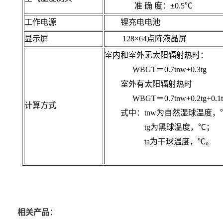
准 确 度：±0.5℃
工作电源
锂充电电池
显示屏
128×64点阵
液晶屏
室内和室外无太阳辐射热时：
WBGT＝0.7tnw+0.3tg
室外有太阳辐射热时
WBGT＝0.7tnw+0.2tg+0.1t
计算方式
式中：tnw为自然湿球温度，
tg为黑球温度，℃；
ta为干球温度，℃。
相关产品：