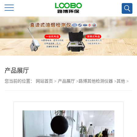
公
司
首
页
产品展厅
您当前的位置：
网站首页
>
产品展厅
>
路博其他检测仪器
>
其他
>
公
职业卫生检测湿球黑球温度指数仪
司
介
绍