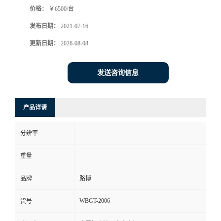
价格：
￥6500/台
书
发布日期：
2021-07-16
荣
更新日期：
2026-08-08
誉
发送咨询信息
联
产品详请
系
分辨率
方
重量
式
品牌
路博
在
WBGT-2006
货号
线