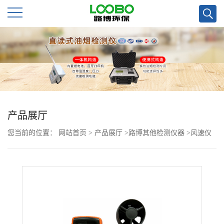
公
司
首
页
产品展厅
您当前的位置：
网站首页
>
产品展厅
>
路博其他检测仪器
>
风速仪
公
>
便携式*风速仪CFD45
司
介
绍