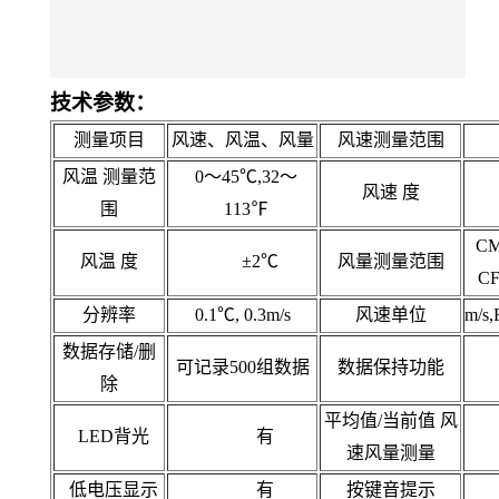
技术参数：
测量项目
风速、风温、风量
风速测量范围
风温 测量范
0～45℃,32～
风速 度
围
113℉
CM
风温 度
±2℃
风量测量范围
CF
分辨率
0.1℃, 0.3m/s
风速单位
m/s,
数据存储/删
可记录500组数据
数据保持功能
除
平均值/当前值 风
LED背光
有
速风量测量
低电压显示
有
按键音提示