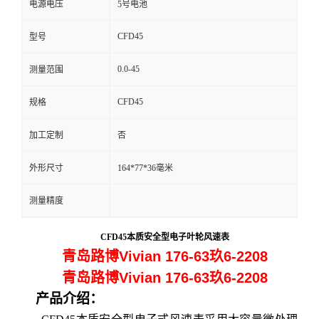
电源电压
5号电池
留
CFD45
型号
言
0.0-45
测量范围
CFD45
规格
加工定制
否
外形尺寸
164*77*36毫米
测量精度
CFD45本质安全型电子
叶轮
风速表
青岛路博Vivian 176-63玖6-2208
青岛路博Vivian 176-63玖6-2208
产品介绍：