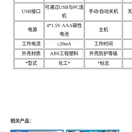
可通过USB与PC连
USB接口
手动/自动关机
无
机
4*1.5V AAA碳性
电源
主机
电池
工作电流
≤20mA
工作时间
外壳材质
ABS工程塑料
外壳防护等级
*型式
化工*
*标志
相关产品：