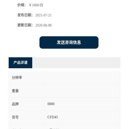
价格：
￥1800/台
书
发布日期：
2021-07-21
荣
更新日期：
2026-08-08
誉
发送咨询信息
联
产品详请
系
分辨率
方
重量
式
0000
品牌
在
CFD45
货号
线