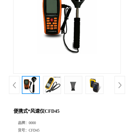
公
司
动
态
产
品
展
便携式*风速仪CFD45
厅
品牌：
0000
证
货号：
CFD45