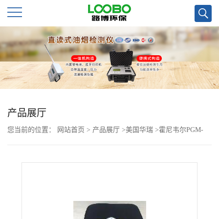
公
司
首
页
产品展厅
您当前的位置：
网站首页
>
产品展厅
>
美国华瑞
>
霍尼韦尔PGM-
公
7320便携式VOC检测仪量程0.1-15000ppm
司
介
绍