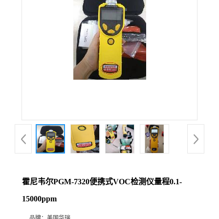
公
司
动
态
产
品
展
霍尼韦尔PGM-7320便携式VOC检测仪量程0.1-
厅
15000ppm
证
品牌：
美国华瑞