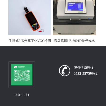
手持式PID光离子化VOC检测
青岛路博LB-8001D拉杆式水
仪（挥发性有机物设备）
质采样器
服务咨询热线
0532-58759932
微信扫一扫