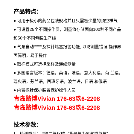
产品特点：
●
可用于极小的药品包装规格并且只需极少量的顶空样气
25
100
●
可设置
个不同操作员，测量值存储面向
种不同产品
50
和
个不同包装生产线
,
●
气泵自动
****
及探针堵塞报警功能
以防测量错误 操作界
面简明，易于操作
●
取样模式可选择采样及连续测量
●
多国语言版本：德语，英语，法语，意大利语，荷
兰语，
瑞典语，芬兰语，西班牙语，波兰语，日语
和俄语
●
内置探针保护装置保护操作人员
青岛路博Vivian 176-63玖6-2208
青岛路博Vivian 176-63玖6-2208
技术参数：
1、
检测类型：
*和二氧化碳（背景气为氮气或氩气）