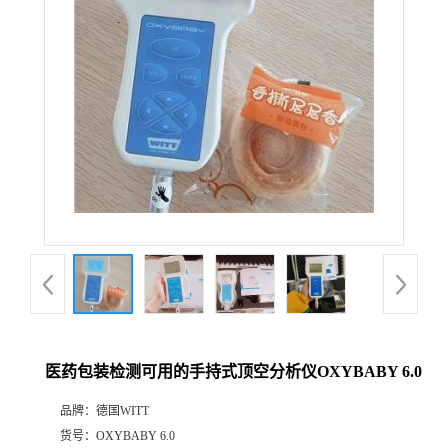
公
司
动
态
产
品
展
医药包装检测可用的手持式顶空分析仪OXYBABY 6.0
厅
品牌：
德国WITT
证
货号：
OXYBABY 6.0