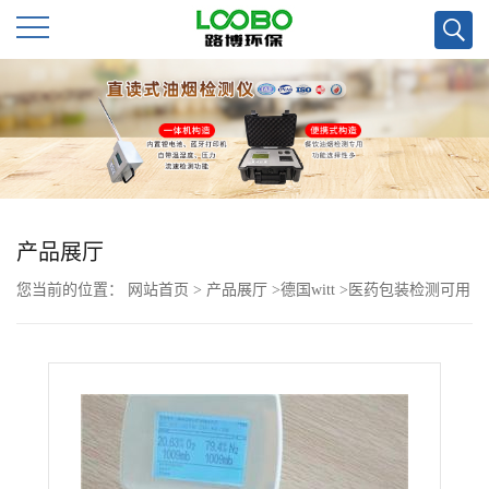
公
司
首
页
产品展厅
您当前的位置：
网站首页
>
产品展厅
>
德国witt
>
医药包装检测可用
公
的手持式顶空分析仪OXYBABY 6.0
司
介
绍