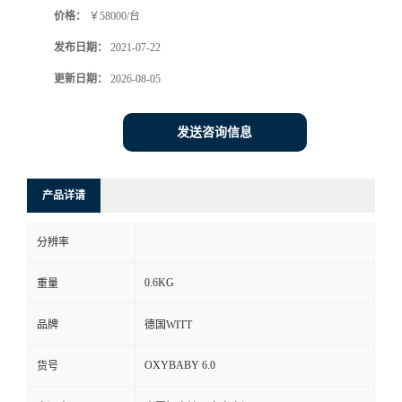
价格：
￥58000/台
书
发布日期：
2021-07-22
荣
更新日期：
2026-08-05
誉
发送咨询信息
联
产品详请
系
分辨率
方
0.6KG
重量
式
品牌
德国WITT
在
OXYBABY 6.0
货号
线