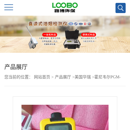
公
司
首
页
产品展厅
您当前的位置：
网站首页
>
产品展厅
>
美国华瑞
>
霍尼韦尔PGM-
公
1600***检测仪
司
介
绍