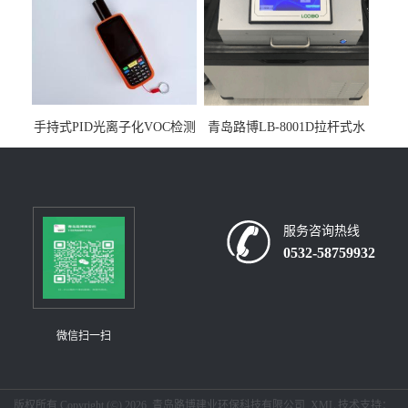
手持式PID光离子化VOC检测
青岛路博LB-8001D拉杆式水
仪（挥发性有机物设备）
质采样器
服务咨询热线
0532-58759932
微信扫一扫
版权所有 Copyright (©) 2026
青岛路博建业环保科技有限公司
XML
技术支持：