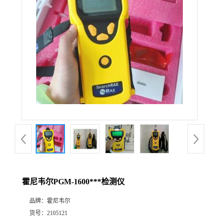
公
司
动
态
产
品
展
霍尼韦尔PGM-1600***检测仪
厅
品牌：
霍尼韦尔
证
货号：
2105121