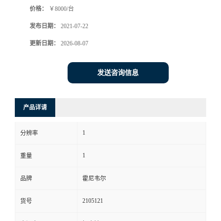
价格：
￥8000/台
书
发布日期：
2021-07-22
荣
更新日期：
2026-08-07
誉
发送咨询信息
联
产品详请
系
1
分辨率
方
1
重量
式
品牌
霍尼韦尔
在
2105121
货号
线