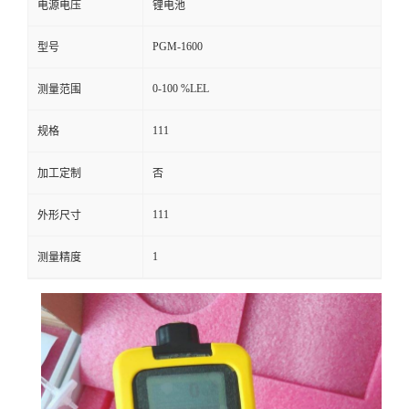
电源电压
锂电池
留
PGM-1600
型号
言
0-100 %LEL
测量范围
111
规格
加工定制
否
111
外形尺寸
1
测量精度