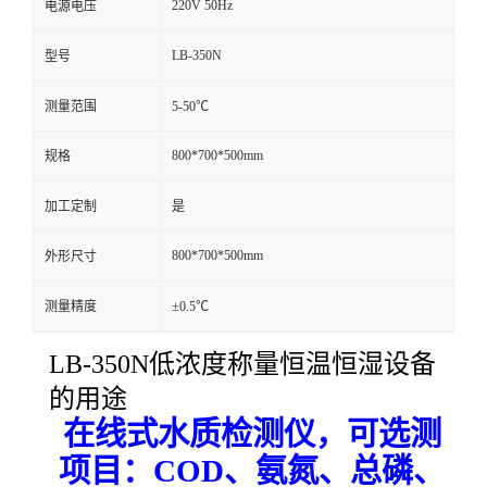
220V 50Hz
电源电压
留
LB-350N
型号
言
测量范围
5-50℃
800*700*500mm
规格
加工定制
是
800*700*500mm
外形尺寸
测量精度
±0.5℃
LB-350N
低浓度称量恒温恒湿设备
的用途
在线式水质检测仪，可选测
项目：
COD、氨氮、总磷、