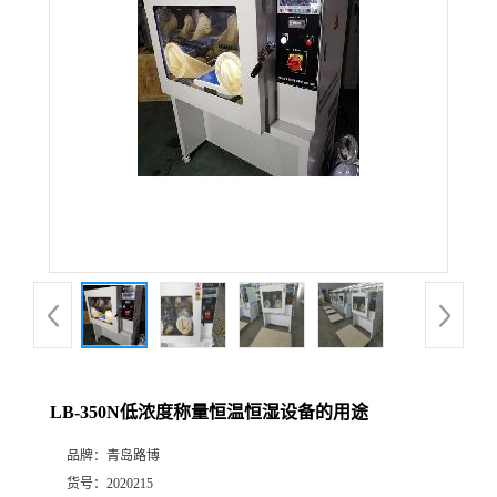
公
司
动
态
产
品
展
LB-350N低浓度称量恒温恒湿设备的用途
厅
品牌：
青岛路博
证
货号：
2020215