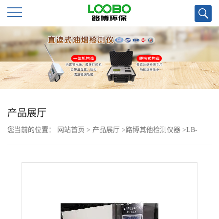
公
司
首
页
产品展厅
您当前的位置：
网站首页
>
产品展厅
>
路博其他检测仪器
>
LB-
公
350N低浓度称量恒温恒湿设备的用途
司
介
绍