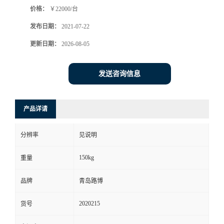
价格：
￥22000/台
书
发布日期：
2021-07-22
荣
更新日期：
2026-08-05
誉
发送咨询信息
联
产品详请
系
分辨率
见说明
方
150kg
重量
式
品牌
青岛路博
在
2020215
货号
线