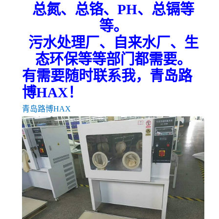
总氮、总铬、PH、总镉等
等。
污水处理厂、自来水厂、生
态环保等等部门都需要。
有需要随时联系我，青岛路
博
HAX
！
青岛路博HAX