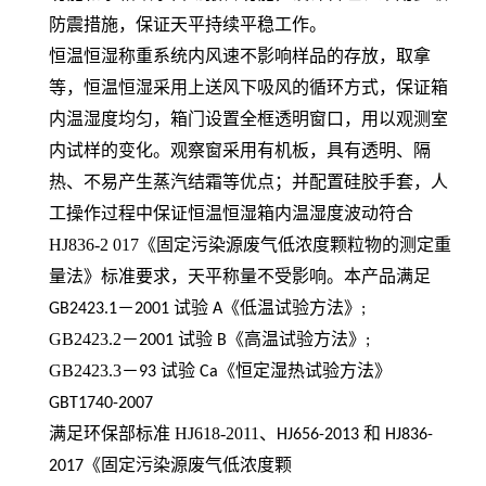
防震措施，保证天平持续平稳工作。
恒温恒湿称重系统内风速不影响样品的存放，取拿
等，恒温恒湿采用上送风下吸风的循环方式，保证箱
内温湿度均匀，箱门设置全框透明窗口，用以观测室
内试样的变化。观察窗采用有机板，具有透明、隔
热、不易产生蒸汽结霜等优点；并配置硅胶手套，人
工操作过程中保证恒温恒湿箱内温湿度波动符合
HJ836-2 017《固定污染源废气低浓度颗粒物的测定重
量法》标准要求，天平称量不受影响。本产品满足
－
试验
《低温试验方法》
GB2423.1
2001
A
;
GB2423.2－
试验
《高温试验方法》
2001
B
;
GB2423.3－
试验
《恒定湿热试验方法》
93
Ca
GBT1740-2007
满足环保部标准 HJ618-2011、
和
HJ656-2013
HJ836-
《固定污染源废气低浓度颗
2017