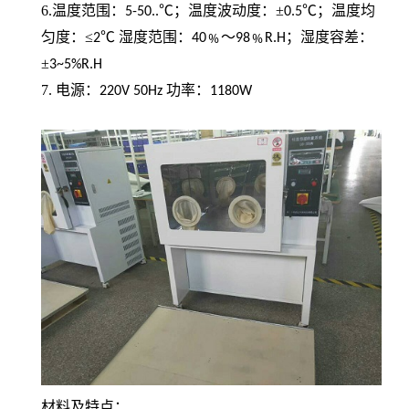
6.温度范围：
℃；温度波动度：±
℃；温度均
5-50..
0.5
匀度：≤
℃ 湿度范围：
﹪～
﹪
；湿度容差：
2
40
98
R.H
±
3~5%R.H
7. 电源：
功率：
220V 50Hz
1180W
材料及特点：