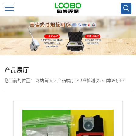
公
司
首
页
产品展厅
您当前的位置：
网站首页
>
产品展厅
>
甲醛检测仪
>
日本理研FP-
公
30MK2(C)甲醛检测仪用检测药片试剂
司
介
绍