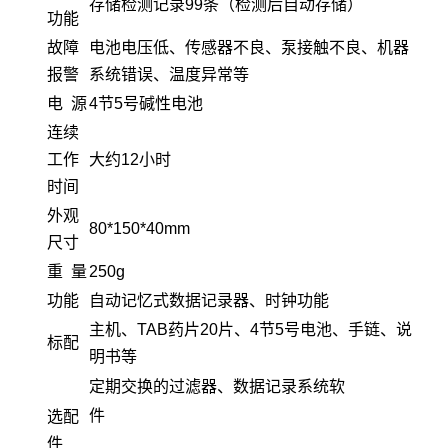
存储检测记录99条（检测后自动存储）
功能
故障
电池电压低、传感器不良、泵接触不良、机器
报警
系统错误、温度异常等
电 源
4节5号碱性电池
连续
工作
大约12小时
时间
外观
80*150*40mm
尺寸
重 量
250g
功能
自动记忆式数据记录器、时钟功能
主机、TAB药片20片、4节5号电池、手链、说
标配
明书等
定期交换的过滤器、数据记录系统软
件
选配
件