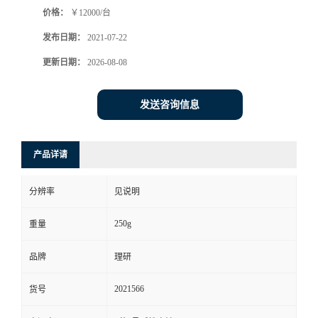
价格：
￥12000/台
书
发布日期：
2021-07-22
荣
更新日期：
2026-08-08
誉
发送咨询信息
联
产品详请
系
分辨率
见说明
方
250g
重量
式
品牌
理研
在
2021566
货号
线