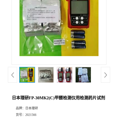
公
司
动
态
产
品
展
日本理研FP-30MK2(C)甲醛检测仪用检测药片试剂
厅
品牌：
日本理研
证
货号：
2021566