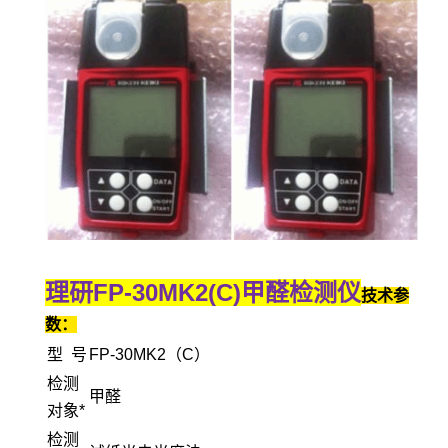
理研FP-30MK2(C)甲醛检测仪
技术参
数：
型 号
FP-30MK2（C）
检测
甲醛
对象*
检测