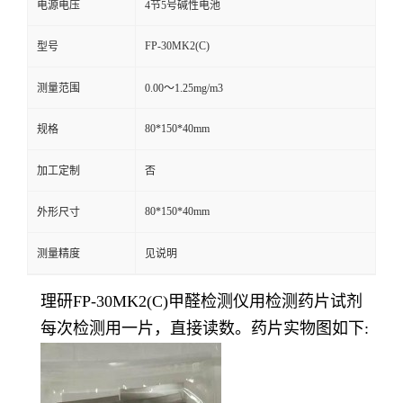
电源电压
4节5号碱性电池
留
FP-30MK2(C)
型号
言
测量范围
0.00～1.25mg/m3
80*150*40mm
规格
加工定制
否
80*150*40mm
外形尺寸
测量精度
见说明
理研FP-30MK2(C)甲醛检测仪用检测药片试剂
每次检测用一片，直接读数。药片实物图如下: