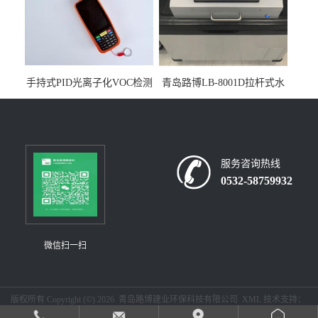
手持式PID光离子化VOC检测
青岛路博LB-8001D拉杆式水
仪（挥发性有机物设备）
质采样器
服务咨询热线
0532-58759932
微信扫一扫
版权所有 Copyright (©) 2026
青岛路博建业环保科技有限公司
XML
技术支持：
盖德化工网
食品商务网