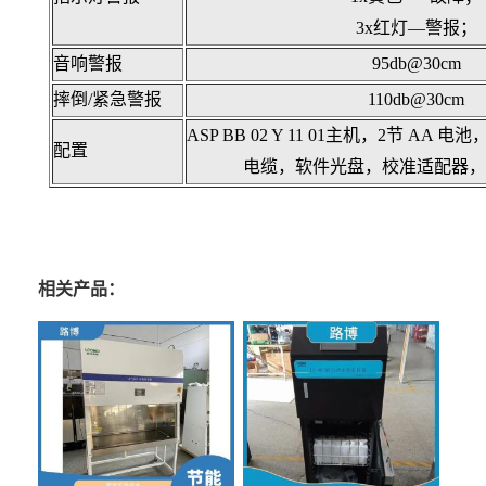
3x红灯—警报
；
音响警报
95db@30cm
摔倒/紧急警报
110db@30cm
ASP BB 02 Y 11 01主机，2节 AA
配置
电缆，软件光盘，校准适配器，
相关产品：