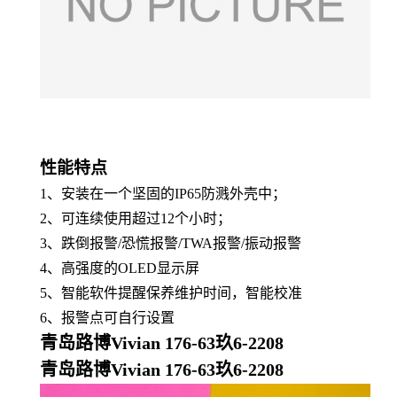
性能特点
1、
安装在一个坚固的IP65防溅外壳中
；
2、
可连续使用超过12个小时
；
3、
跌倒报警
/恐慌报警/
TWA报警
/
振动报警
4、
高强度的OLED显示屏
5、
智能软件提醒保养维护时间，智能校准
6、
报警点可自行设置
青岛路博Vivian 176-63玖6-2208
青岛路博Vivian 176-63玖6-2208