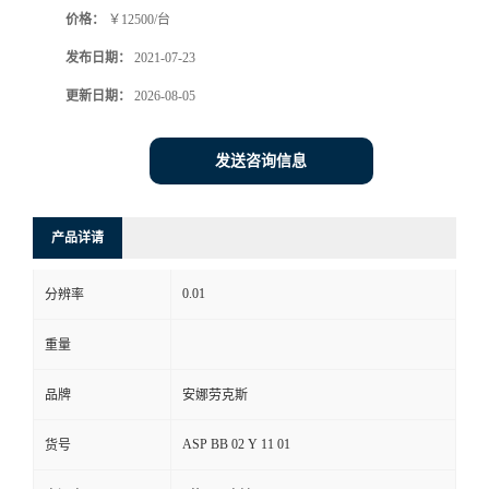
价格：
￥12500/台
书
发布日期：
2021-07-23
荣
更新日期：
2026-08-05
誉
发送咨询信息
联
产品详请
系
0.01
分辨率
方
重量
式
品牌
安娜劳克斯
在
ASP BB 02 Y 11 01
货号
线