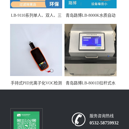
LB-9110系列单人、双人、三
青岛路博LB-8000K水质自动
人生物安全柜适用于科研机
采样器带CEP证书
构
手持式PID光离子化VOC检测
青岛路博LB-8001D拉杆式水
仪（挥发性有机物设备）
质采样器
服务咨询热线
0532-58759932