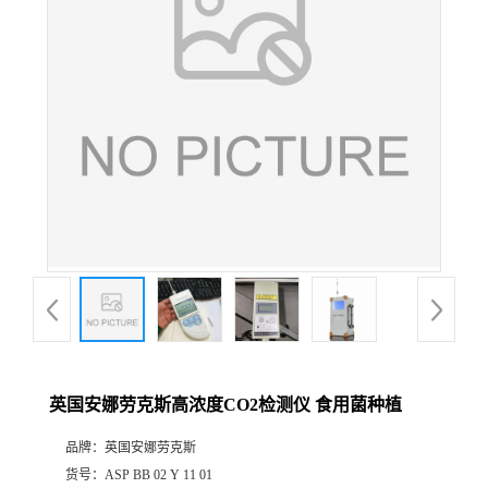
公
司
动
态
产
品
展
英国安娜劳克斯高浓度CO2检测仪 食用菌种植
厅
品牌：
英国安娜劳克斯
证
货号：
ASP BB 02 Y 11 01