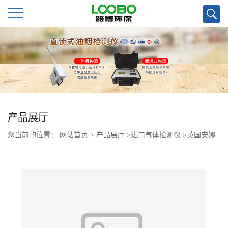
公
司
首
页
产品展厅
您当前的位置：
网站首页
>
产品展厅
>
进口气体检测仪
>
英国安娜
公
劳克斯高浓度CO2检测仪 食用菌种植
司
介
绍