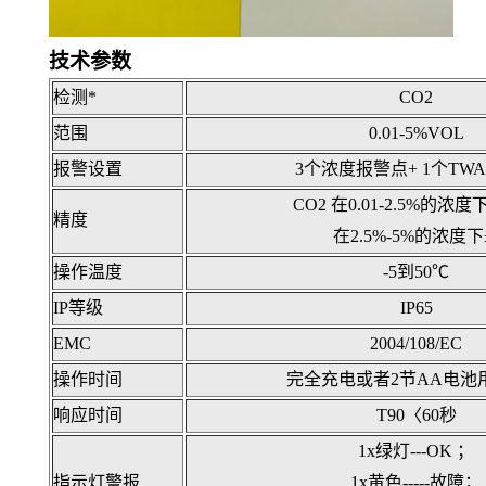
技术参数
检测*
CO2
范围
0.01-5%
VOL
报警设置
3个浓度报警点+ 1个TW
CO2
在0.01-2.5%的浓度
精度
在2.5%-5%的浓度下
操作温度
-5到50
℃
IP等级
IP65
EMC
2004/108/EC
操作时间
完全充电或者2节AA电池用
响应时间
T90〈60秒
1x绿灯---OK
；
指示灯警报
1x黄色-----故障
；