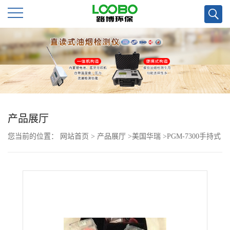
公
司
首
页
产品展厅
您当前的位置：
网站首页
>
产品展厅
>
美国华瑞
>
PGM-7300手持式
公
挥发性有机物检测仪
司
介
绍