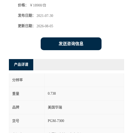
价格：
￥18900/台
书
发布日期：
2021-07-30
荣
更新日期：
2026-08-05
誉
发送咨询信息
联
产品详请
系
分辨率
方
0.738
重量
式
品牌
美国华瑞
在
PGM-7300
货号
线