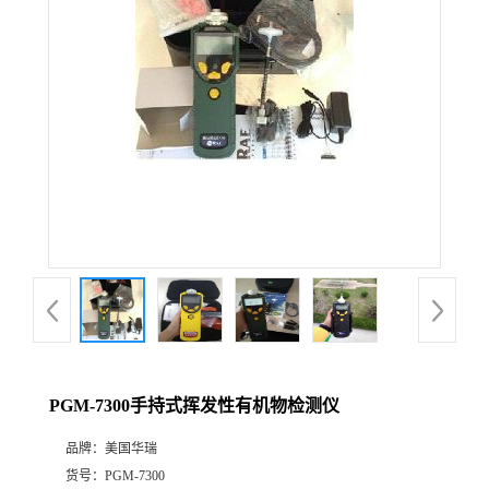
公
司
动
态
产
品
展
PGM-7300手持式挥发性有机物检测仪
厅
品牌：
美国华瑞
证
货号：
PGM-7300