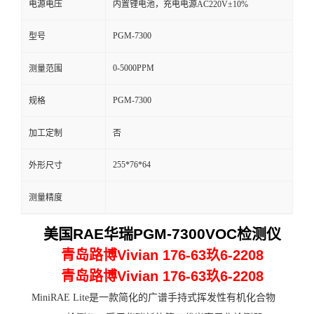
电源电压
内置锂电池，充电电源AC220V±10%
留
PGM-7300
型号
言
0-5000PPM
测量范围
PGM-7300
规格
加工定制
否
255*76*64
外形尺寸
测量精度
美国
RAE
华瑞
PGM-7300VOC
检测仪
青岛路博Vivian 176-63玖6-2208
青岛路博Vivian 176-63玖6-2208
MiniRAE Lite是一款简化的广谱手持式挥发性有机化合物