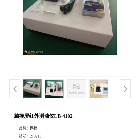
公
司
动
态
产
品
展
触摸屏红外测油仪LB-4102
厅
品牌：
路博
证
货号：
210213