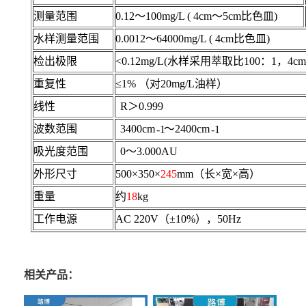
测量范围
0.12～100mg/L ( 4cm～5cm比色皿)
水样测量范围
0.0012～64000mg/L ( 4cm比色皿)
检出极限
<0.12mg/L(水样采用萃取比100：1，4
重复性
≤1% （对20mg/L油样）
线性
R＞0.999
波数范围
3400cm
～2400cm
-1
-1
吸光度范围
0～3.000AU
外形尺寸
500×350×
245
mm（长×宽×高）
重量
约
18
kg
工作电源
AC 2
2
0V（
±
10%），5
0
H
z
相关产品：