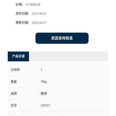
价格：
￥34000/台
书
发布日期：
2021-08-03
荣
更新日期：
2026-08-07
誉
发送咨询信息
联
产品详请
系
1
分辨率
方
18kg
重量
式
品牌
路博
在
210213
货号
线