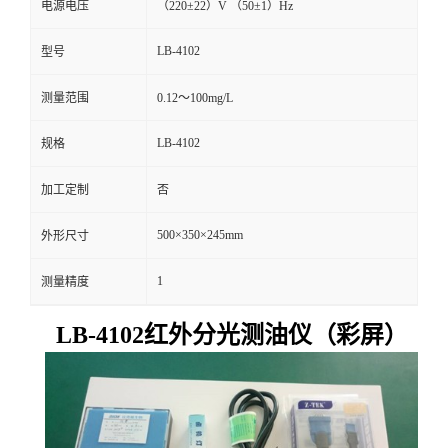
电源电压
（220±22）V （50±1）Hz
留
LB-4102
型号
言
测量范围
0.12～100mg/L
LB-4102
规格
加工定制
否
500×350×245mm
外形尺寸
1
测量精度
LB-4102红外分光测油仪（彩屏）