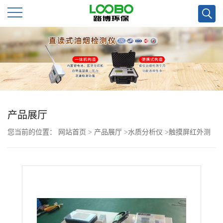
公
司
首
页
产品展厅
您当前的位置：
网站首页
>
产品展厅
>
水质分析仪
>
触摸屏红外测
公
油仪LB-4102
司
介
绍