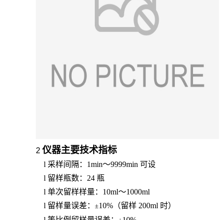
仪器主要技术指标
2
l
采样间隔：1min～9999min
可设
l
留样瓶数：2
4
瓶
l
单次留样样量：10ml～1000ml
l
留样量误差：
10
%（留样
200ml
时）
±
l
等比例留样量误差：
10
%