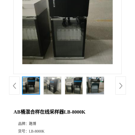
公
司
动
态
产
品
展
AB桶混合样在线采样器LB-8000K
厅
品牌：
路博
证
货号：
LB-8000K