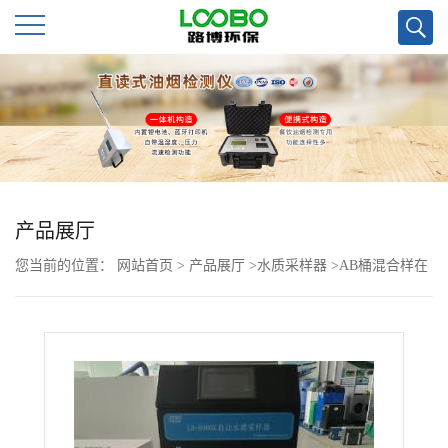
公
司
首
页
产品展厅
您当前的位置：
网站首页
>
产品展厅
>
水质采样器
>
AB桶混合样在
公
线采样器LB-8000K
司
介
绍