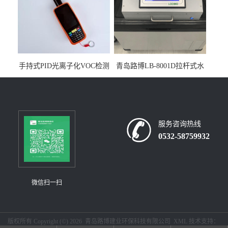
手持式PID光离子化VOC检测
青岛路博LB-8001D拉杆式水
仪（挥发性有机物设备）
质采样器
服务咨询热线
0532-58759932
微信扫一扫
版权所有 Copyright (©) 2026
青岛路博建业环保科技有限公司
XML
技术支持：