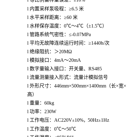
±
l
内置采样泵吸程：≥6.5
米
l
水平采样距离：≥60
米
l
水样保存温度：0℃～4℃（±1.5℃）
l
管路系统气密性：≤-0.07MPa
l
平均无故障连续运行时间：≥1440h/次
l
绝缘阻抗：＞20M
Ω
l
模拟接口：4mA～20mA
l
数字量输入接口：开关量、
RS485
l
流量测量接入形式：流量计模拟信号
l
外形尺寸：446mm×500mm×1400mm（长×宽×
高）
l
重量：60kg
l
功率：
230
W
l
工作电压：AC220V
10%
50Hz
1Hz
±
，
±
l
工作温度：0℃～50℃