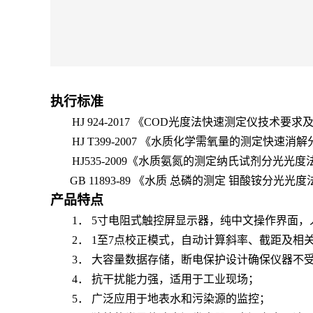
执行标准
HJ 924-2017
《
COD
光度法快速测定仪技术要求
HJ T399-2007
《水质化学需氧量的测定快速消解
HJ535-2009
《水质氨氮的测定纳氏试剂分光光度
GB 11893-89
《水质 总磷的测定 钼酸铵分光光度
产品特点
1
．
5
寸电阻式触控屏显示器，纯中文操作界面，
2
．
1
至
7
点校正模式，自动计算斜率、截距及相
3
．
大容量数据存储，断电保护设计确保仪器不受
4
．
抗干扰能力强，适用于工业现场；
5
．
广泛应用于地表水和污染源的监控；