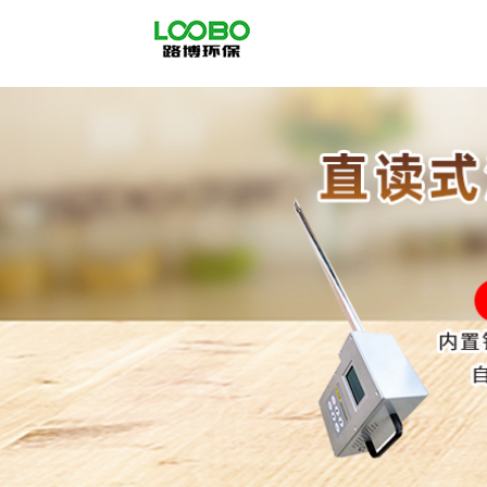
公
司
首
页
公
司
介
绍