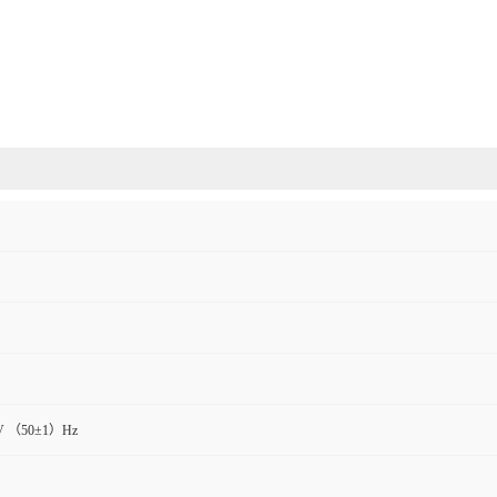
V （50±1）Hz