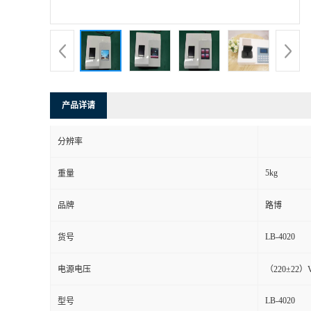
书
荣
誉
产品详请
联
分辨率
系
5kg
重量
方
品牌
路博
式
LB-4020
货号
在
电源电压
（220±22）
LB-4020
型号
线