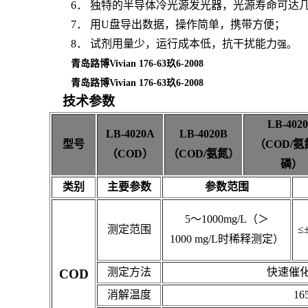
6
．
独特的半导体冷光源发光器，光源寿命可达
7
．
用
U
盘导出数据，操作简单，携带方便；
8
．
试剂用量少，运行成本低，抗干扰能力
强。
青岛路博Vivian 176-63玖6-2008
青岛路博Vivian 176-63玖6-2008
技术参数
LB-402
LB-4020A
LB-4020B
型号
（COD/氨
（COD）
（COD/氨氮）
磷）
类别
主要参数
参数范围
5
～
1000mg/L
（＞
测定范围
≤
1000 mg/L
时稀释测定）
测定方法
快速催
COD
消解温度
16