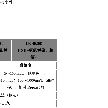
几万小时；
0C
LB-4020D
氮/总
（COD/氨氮/总磷、总
氮）
准确度
5
～
100mg/L
（低量程），
±
10 mg/L
；
100
～
1000mg/L
（高量
程），相对误差≤±
5 %
化法（铬法）
5
±
1
℃