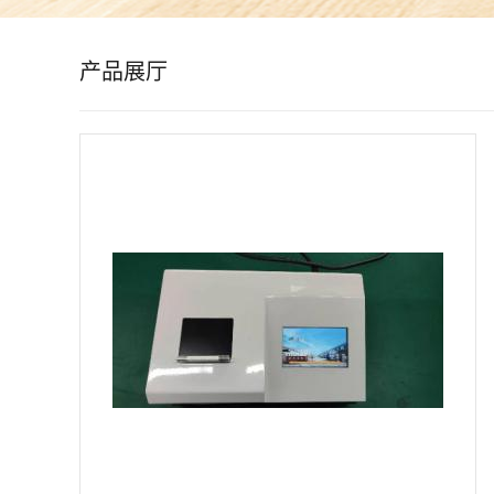
公
产品展厅
司
动
态
产
品
展
厅
证