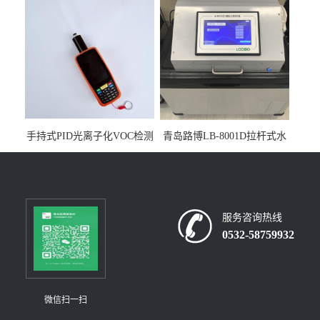
构
手持式PID光离子化VOC检测
青岛路博LB-8001D拉杆式水
仪（挥发性有机物设备）
质采样器
服务咨询热线
0532-58759932
微信扫一扫