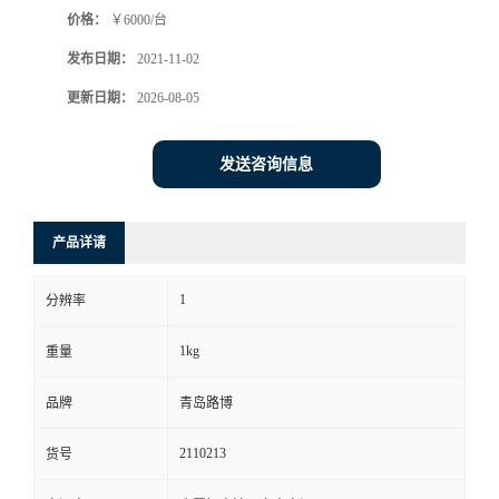
价格：
￥6000/台
书
发布日期：
2021-11-02
荣
更新日期：
2026-08-05
誉
发送咨询信息
联
产品详请
系
1
分辨率
方
1kg
重量
式
品牌
青岛路博
在
2110213
货号
线