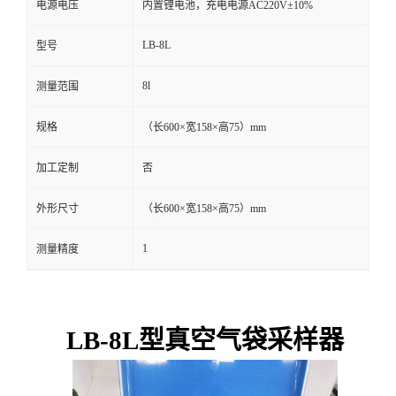
电源电压
内置锂电池，充电电源AC220V±10%
留
LB-8L
型号
言
8l
测量范围
规格
（长600×宽158×高75）mm
加工定制
否
外形尺寸
（长600×宽158×高75）mm
1
测量精度
LB-8L型真空气袋采样器