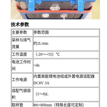
技术
参数
主要参数
参数范围
采样与排气
约2L/min
流量
工作温度
（-20～+55）℃
电池工作时
>6h
间
内置高能锂电池组或外置电源适配器
工作电源
DC8V 3A
适配气袋容
（1～8)L
积
取样管
Φ6×800mm（特殊长度可定制）