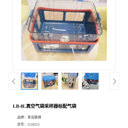
公
司
动
态
产
品
展
LB-8L真空气袋采样器标配气袋
厅
品牌：
青岛路博
证
货号：
2110213