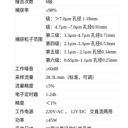
撞击次数
6级
捕获率
≥98%
级：＞
7.0μm
孔径
1.18mm
级：
4.7μm –7.0μm
孔径
0.91mm
第三级：
3.3μm–4.7μm
孔径
0.71mm
捕获粒子范围
第四级：
2.1μm–3.3μm
孔径
0.53mm
第五级：
1.1μm - 2.1μm
孔径
0.34mm
第六级：
0.65μm–1.1μm
孔径
0.25mm
工作噪音
≤60
dB
采样流量
28.3L/min
（标准，可调）
流量精度
≤5%
电子定时器
1-24h
精度
＜
1%
工作电源
220V/AC ， 12V/DC 交直流两用
功率
≤45W