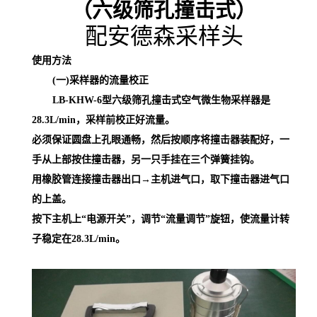
（六级筛孔撞击式）
配安德森采样头
使用方法
(
一
)
采样器的流量校正
LB-KHW-6
型六级筛孔撞击式空气微生物采样器是
28.3L/min
，采样前校正好流量。
必须保证圆盘上孔眼通畅，然后按顺序将撞击器装配好，一
手从上部按住撞击器，另一只手挂在三个弹簧挂钩。
用橡胶管连接撞击器出口
→主机进气口，取下撞击器进气口
的上盖。
按下主机上
“电源开关”，调节“流量调节”旋钮，使流量计转
子稳定在
28.3L/min
。