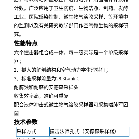
计数。
广泛应用于
卫生防疫、生物洁净、制药、发酵
工业
、
医院感染控制
、
微生物气溶胶采样
、
等环境中
的监测以及有关研究教学部门作空气微生物的采样研
究
。
性能特点
六个撞击器组合成一体，每一级实际是一个单级采样
器
；
2、
拟人的解剖结构和空气动力学生理特征
；
3、
标准采样流量为
28.3L/min
；
耐腐蚀和耐磨
的安德森采样头
收集效率高，准确可重复
配合液体冲击式微生物气溶胶采样器可采集嗜肺军团
菌
技术参数
采样方式
撞击法筛孔式（安德森采样器）