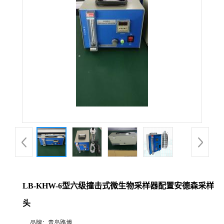
公
司
动
态
产
品
展
LB-KHW-6型六级撞击式微生物采样器配置安德森采样
厅
头
证
品牌：
青岛路博