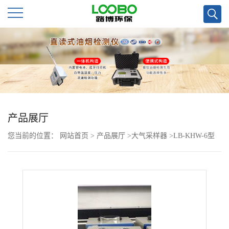
公
司
首
页
产品展厅
您当前的位置：
网站首页
>
产品展厅
>
大气采样器
>
LB-KHW-6型
公
六级撞击式微生物采样器配置安德森采样头
司
介
绍