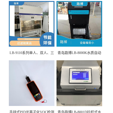
LB-9110系列单人、双人、三
青岛路博LB-8000K水质自动
人生物安全柜适用于科研机
采样器带CEP证书
构
手持式PID光离子化VOC检测
青岛路博LB-8001D拉杆式水