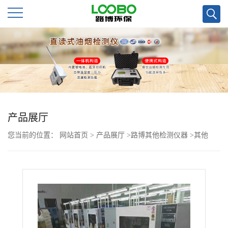
公
司
首
页
产品展厅
您当前的位置：
网站首页
>
产品展厅
>
路博其他检测仪器
>
其他
公
>
LB-350N与LB-510低浓度称量恒温恒湿设备
司
介
绍