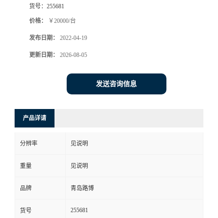
货号：
255681
书
价格：
￥20000/台
发布日期：
2022-04-19
荣
更新日期：
2026-08-05
誉
发送咨询信息
联
系
产品详请
方
分辨率
见说明
式
重量
见说明
在
品牌
青岛路博
255681
货号
线