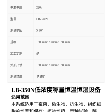
220v
电源电压
留
LB-350N
型号
言
5-30°
测量范围
1300mm×730mm×1580mm
规格
加工定制
是
1300mm×730mm×1580mm
外形尺寸
测量精度
见说明
LB-350N低浓度称量恒温恒湿设备
适用范围
本系统适用于霉菌、微生物、抗生物、组织细
胞的培养和保存；植物培植，育种试验，酶