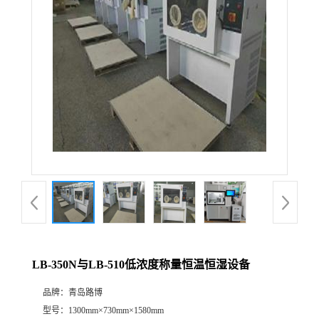
公
司
动
态
产
品
展
LB-350N与LB-510低浓度称量恒温恒湿设备
厅
品牌：
青岛路博
证
型号：
1300mm×730mm×1580mm