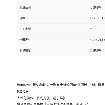
测量范围
见说明书
留
规格
7.0 x 6.7x 
言
加工定制
否
外形尺寸
7.0 x 6.7x 
测量精度
见说明书
Honeywell BW Solo 是一款易于维修的单*探测
仪器特点
人性化操作、轻巧方便、易于维护
简单易读的显示屏并支持多种语言显示，支持中文