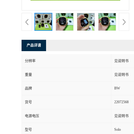
书
荣
誉
产品详请
联
分辨率
见说明书
系
重量
见说明书
方
BW
品牌
式
22072568
货号
在
电源电压
见说明书
Solo
型号
线