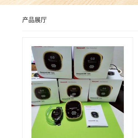
公
产品展厅
司
动
态
产
品
展
厅
证