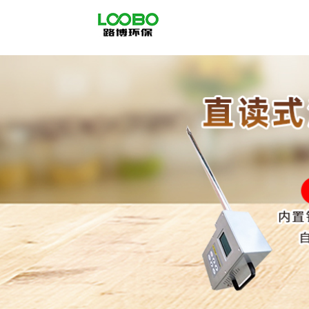
公
司
首
页
公
司
介
绍