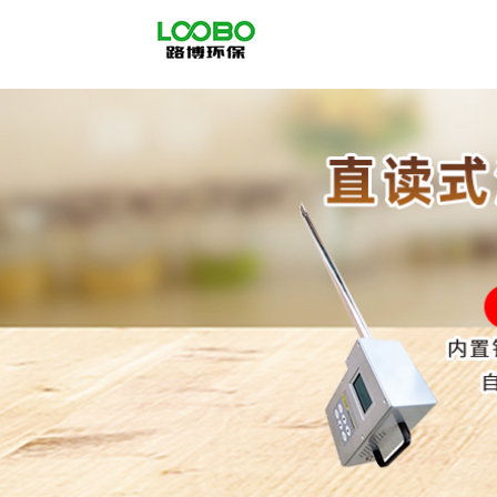
公
司
首
页
公
司
介
绍