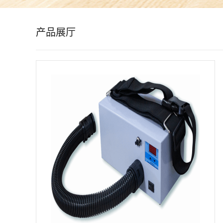
公
产品展厅
司
动
态
产
品
展
厅
证