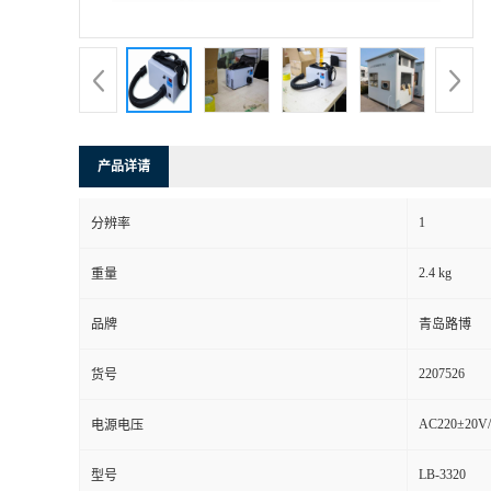
书
荣
誉
产品详请
联
1
分辨率
系
2.4 kg
重量
方
品牌
青岛路博
式
2207526
货号
在
AC220±20V/
电源电压
LB-3320
型号
线