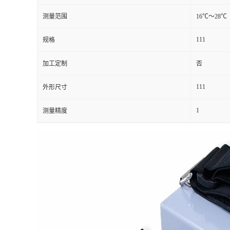
测量范围
16℃～28℃
留
111
规格
言
加工定制
否
111
外形尺寸
1
测量精度