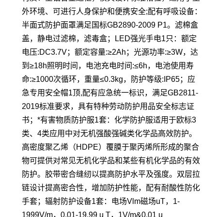
外环境、可进行人身保护和便携安全;配有呼吸设备：
半面式防护面罩满足国标GB2890-2009 P1。滤棉盒
盖，静电过滤棉，滤毒盒；LED强光手电1只：额定
电压:DC3.7V；额定容量:≥2Ah；光源功率:≥3W，达
到≥18h照明时间，电池充电时间:≤6h，电池使用寿
命:≥1000次循环，重量≤0.3kg，防护等级:IP65；应
急专用安全帽1顶,配有应急统一标识，满足GB2811-
2019标准要求，具有特种劳动防护用品安全标志证
书；*有害物质防护服1套：化学防护服适用于欧标3
类、4类应用中对无机强酸强碱类化学品高效防护。
高密度聚乙烯（HDPE）覆膜于聚丙烯所形成的聚合
物可提供对常见无机化学品和某些有机化学品的有效
防护。胶带密合缝纫以提高防护水平及强度。双层拉
链设计提高密合性，增加防护性能，配有耐酸性防化
手套；辐射防护设备1套：电场Vlm磁场uT，1-
1999V/m，0.01-19.99 u T，1V/m&0.01 u