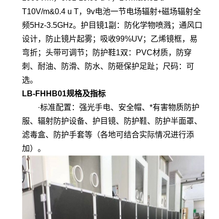
T10V/m&0.4 u T，9v电池一节电场辐射+磁场辐射全
频5Hz-3.5GHz。护目镜1副：防化学物喷溅；通风口
设计，防止镜片起雾；吸收99%UV；乙烯镜框，易
弯折；头带可调节；防护鞋1双：PVC材质，防穿
刺、耐油、防滑、防水、防砸保护足趾；尺码：可
选。
LB-FHHB01规格及指标
·标准配置：强光手电、安全帽、*有害物质防护
服、辐射防护设备、护目镜、防护鞋、防护半面罩、
滤毒盒、防护手套等（各地可结合实际情况进行添
加）。