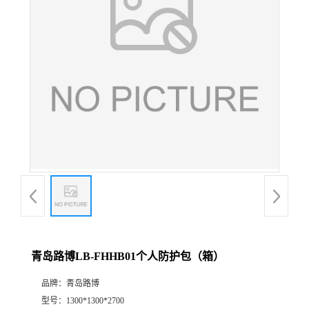
公
司
动
态
产
品
展
青岛路博LB-FHHB01个人防护包（箱）
厅
品牌：
青岛路博
证
型号：
1300*1300*2700