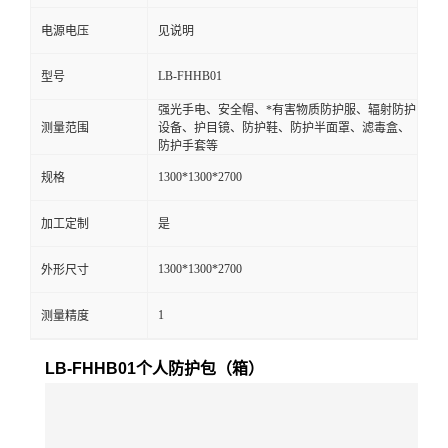
电源电压
见说明
留
LB-FHHB01
型号
言
强光手电、安全帽、*有害物质防护服、辐射防护
测量范围
设备、护目镜、防护鞋、防护半面罩、滤毒盒、
防护手套等
1300*1300*2700
规格
加工定制
是
1300*1300*2700
外形尺寸
1
测量精度
LB-FHHB01个人防护包（箱）