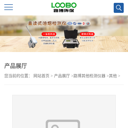
公
司
首
页
产品展厅
您当前的位置：
网站首页
>
产品展厅
>
路博其他检测仪器
>
其他
>
公
青岛路博LB-FHHB01个人防护包（箱）
司
介
绍