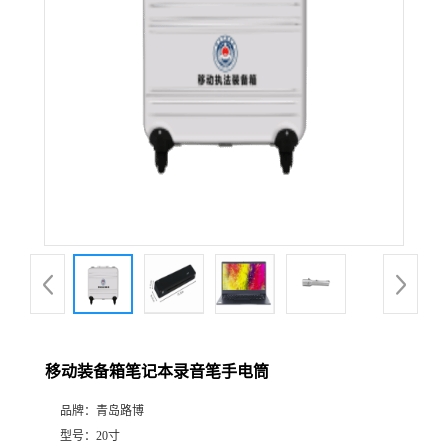
公
司
动
态
产
品
展
移动装备箱笔记本录音笔手电筒
厅
品牌：
青岛路博
证
型号：
20寸