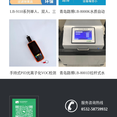
LB-9110系列单人、双人、三
青岛路博LB-8000K水质自动
人生物安全柜适用于科研机
采样器带CEP证书
构
手持式PID光离子化VOC检测
青岛路博LB-8001D拉杆式水
仪（挥发性有机物设备）
质采样器
服务咨询热线
0532-58759932