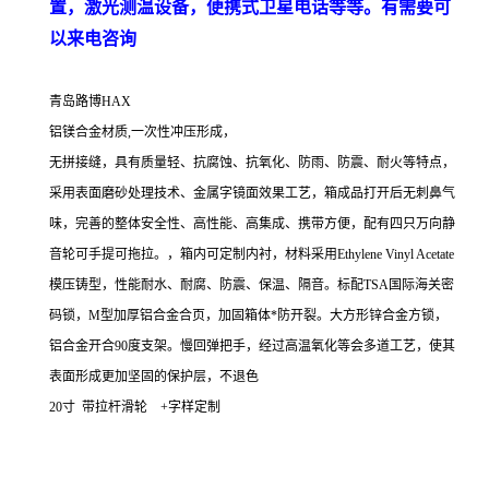
置，激光测温设备，便携式卫星电话等等。有需要可
以来电咨询
青岛路博HAX
铝镁合金材质,一次性冲压形成，
无拼接缝，具有质量轻、抗腐蚀、抗氧化、防雨、防震、耐火等特点，
采用表面磨砂处理技术、金属字镜面效果工艺，箱成品打开后无刺鼻气
味，完善的整体安全性、高性能、高集成、携带方便，配有四只万向静
音轮可手提可拖拉。，箱内可定制内衬，材料采用Ethylene Vinyl Acetate
模压铸型，性能耐水、耐腐、防震、保温、隔音。标配TSA国际海关密
码锁，M型加厚铝合金合页，加固箱体*防开裂。大方形锌合金方锁，
铝合金开合90度支架。慢回弹把手，经过高温氧化等会多道工艺，使其
表面形成更加坚固的保护层，不退色
20寸 带拉杆滑轮 +字样定制