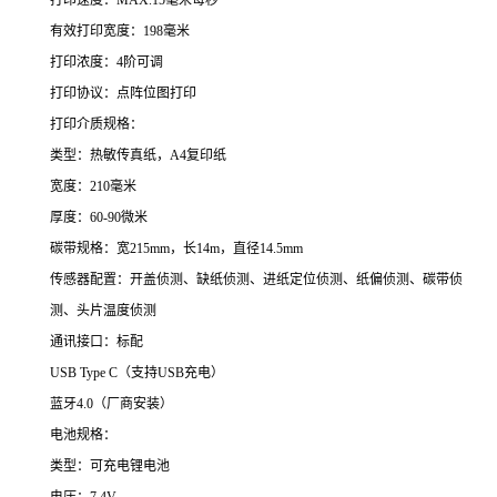
有效打印宽度：198毫米
打印浓度：4阶可调
打印协议：点阵位图打印
打印介质规格：
类型：热敏传真纸，A4复印纸
宽度：210毫米
厚度：60-90微米
碳带规格：宽215mm，长14m，直径14.5mm
传感器配置：开盖侦测、缺纸侦测、进纸定位侦测、纸偏侦测、碳带侦
测、头片温度侦测
通讯接口：标配
USB Type C（支持USB充电）
蓝牙4.0（厂商安装）
电池规格：
类型：可充电锂电池
电压：7.4V