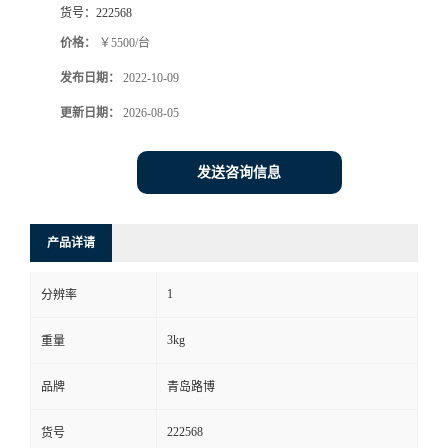
货号：
222568
书
价格：
￥5500/台
发布日期：
2022-10-09
荣
更新日期：
2026-08-05
誉
发送咨询信息
联
系
产品详请
方
1
分辨率
式
3kg
重量
在
品牌
青岛路博
222568
货号
线