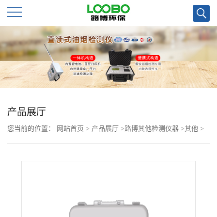
公
司
首
页
产品展厅
您当前的位置：
网站首页
>
产品展厅
>
路博其他检测仪器
>
其他
>
公
移动装备箱笔记本录音笔手电筒
司
介
绍