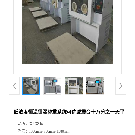
公
司
动
态
产
品
展
低浓度恒温恒湿称重系统可选减震台十万分之一天平
厅
品牌：
青岛路博
证
型号：
1300mm×730mm×1580mm