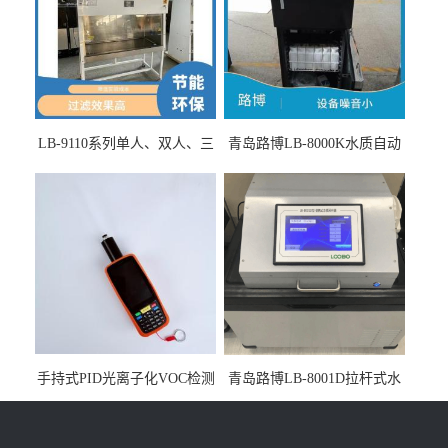
LB-9110系列单人、双人、三
青岛路博LB-8000K水质自动
人生物安全柜适用于科研机
采样器带CEP证书
构
手持式PID光离子化VOC检测
青岛路博LB-8001D拉杆式水
仪（挥发性有机物设备）
质采样器