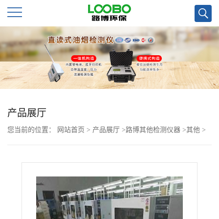
公
司
首
页
产品展厅
您当前的位置：
网站首页
>
产品展厅
>
路博其他检测仪器
>
其他
>
公
低浓度恒温恒湿称重系统可选减震台十万分之一天平
司
介
绍