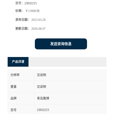
货号：
23032215
书
价格：
￥13000/台
发布日期：
2023-03-28
荣
更新日期：
2026-08-07
誉
发送咨询信息
联
系
产品详请
方
分辨率
见说明
式
重量
见说明
在
品牌
青岛路博
23032215
货号
线