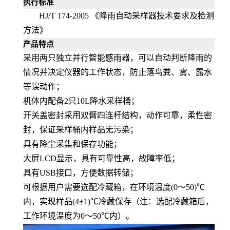
执行标准
HJ/T 174-2005
《降雨自动采样器技术要求及检测
方法》
产品特点
采用两只独立并行智能感雨器，可以自动判断降雨的
情况并决定仪器的工作状态，防止落鸟粪、雾、露水
等误动作；
机体内配备
2
只
10L
降水采样桶；
开关盖密封采用双臂四连杆结构，动作可靠，柔性密
封，保证采样桶内样品无污染；
具有降尘采集和保存功能；
大屏
LCD
显示，具有可靠性高，故障率低；
具有
USB
接口，方便数据转储；
可根据用户需要选配冷藏箱，在环境温度
(0
～
50)
℃
内，实现样品
(4
±
1)
℃冷藏保存（注：选配冷藏箱后，
工作环境温度为
0
～
50
℃内）。