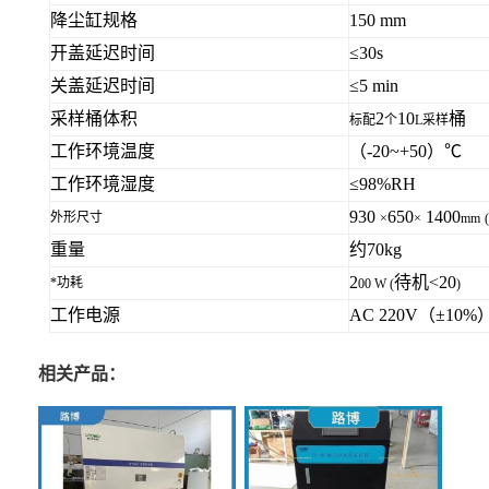
降尘缸规格
150
mm
开盖延迟时间
≤30
s
关盖延迟时间
≤5 min
采样
桶
体积
2
10
桶
标配
个
L
采样
工作环境温度
（
-20~+50
）℃
工作环境湿度
≤
98%RH
930
650
1400
外形尺寸
×
×
mm
(
重量
约70kg
2
待机
<20
*功耗
00 W (
)
工作电源
AC 2
2
0V
（
±
10%
相关产品：