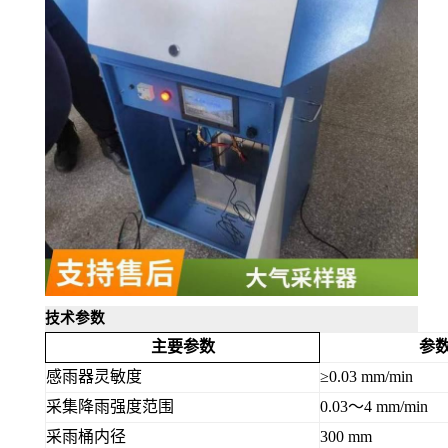
技术参数
主要参数
参
感雨器灵敏度
≥0.03 mm/min
采集降雨强度范围
0.03～4 mm/min
采雨
桶
内径
300 mm