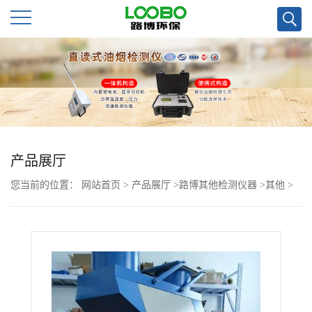
公
司
首
页
产品展厅
您当前的位置：
网站首页
>
产品展厅
>
路博其他检测仪器
>
其他
>
公
采用双臂四连杆结构LB-8110降水降尘采样器
司
介
绍