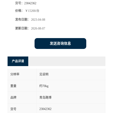
货号：
23042362
书
价格：
￥15200/台
发布日期：
2023-04-08
荣
更新日期：
2026-08-07
誉
发送咨询信息
联
系
产品详请
方
分辨率
见说明
式
重量
约70kg
在
品牌
青岛路博
23042362
货号
线