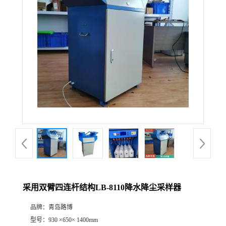
公
司
动
态
产
品
展
采用双臂四连杆结构LB-8110降水降尘采样器
厅
品牌：
青岛路博
证
型号：
930 ×650× 1400mm