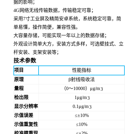
据的影响；
4G网络无线传输数据，传输稳定可靠；
采用
7寸工业屏及精简安卓系统，系统稳定可靠，简
单易懂，操作简便，兼容性强。
大容量存储，可能实现一年以上的数据存储；
外观设计简单大方，安装方式多样，可选壁挂式、立
杆安装、支架安装等；
技术参数
项目
性能指标
原理
β射线吸收法
量程
（
0～10000）μg/m
3
检出限
1μg/m
3
显示分辨率
0.1μg/m
3
示值误差
≤±10%
示值重复性
≤10%
校准膜重现
≤±2%