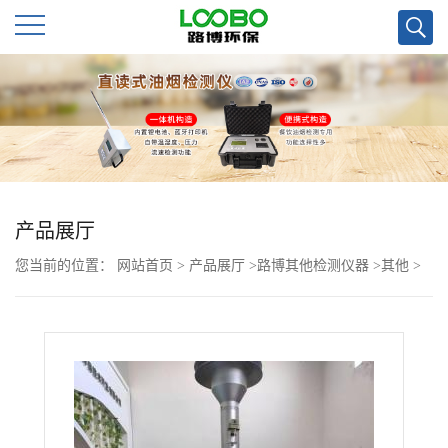
公
司
首
页
产品展厅
您当前的位置：
网站首页
>
产品展厅
>
路博其他检测仪器
>
其他
>
公
青岛路博LB-7220β射线在线扬尘监测仪采样泵
司
介
绍