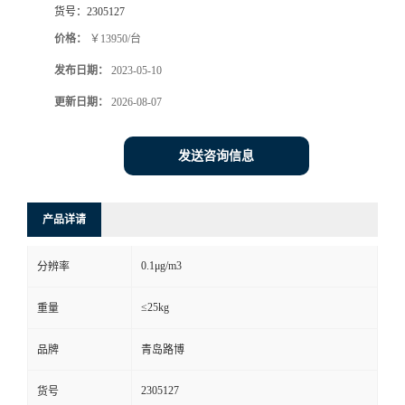
货号：
2305127
书
价格：
￥13950/台
发布日期：
2023-05-10
荣
更新日期：
2026-08-07
誉
发送咨询信息
联
系
产品详请
方
0.1μg/m3
分辨率
式
≤25kg
重量
在
品牌
青岛路博
2305127
货号
线