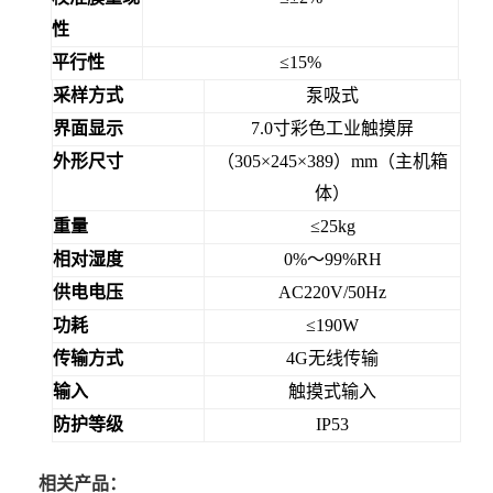
性
平行性
≤15%
采样方式
泵吸式
界面显示
7.0寸彩色工业触摸屏
外形尺寸
（
305×245×389）mm（主机箱
体）
重量
≤25kg
相对湿度
0%～99%RH
供电电压
AC220V/50Hz
功耗
≤190W
传输方式
4G无线传输
输入
触摸式输入
防护等级
IP53
相关产品：