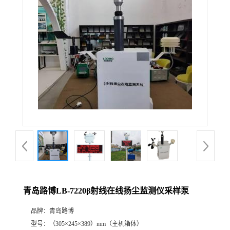
公
司
动
态
产
品
展
青岛路博LB-7220β射线在线扬尘监测仪采样泵
厅
品牌：
青岛路博
证
型号：
（305×245×389）mm（主机箱体）