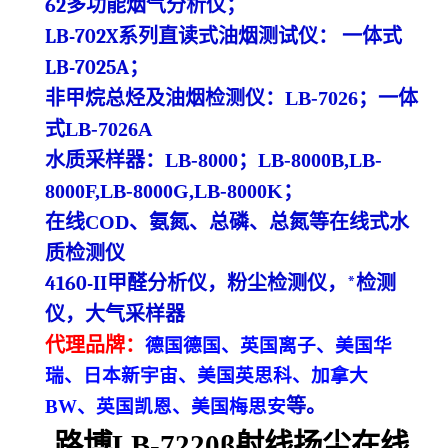
62多功能烟气分析仪
；
LB-702X系列直读式油烟测试仪
：
一体式
LB-7025A
；
非甲烷总烃及油烟检测仪：
LB-7026
；一体
式
LB-7026A
水质采样器：
LB-8000
；
LB-8000B,LB-
8000F,LB-8000G,LB-8000K
；
在线
COD、氨氮、总磷、总氮等在线
式
水
质检测仪
4160-
II甲醛分析仪，粉尘检测仪，*检测
仪
，大气采样器
代理
品牌
：
德国德国、英国离子、美国华
瑞、日本新宇宙、美国英思科、加拿大
等
。
BW、英国凯恩、美国梅思安
路博LB-7220β射线扬尘在线