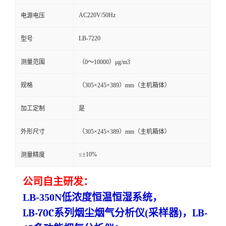
AC220V/50Hz
电源电压
留
LB-7220
型号
言
测量范围
（0～10000）μg/m3
规格
（305×245×389）mm（主机箱体）
加工定制
是
外形尺寸
（305×245×389）mm（主机箱体）
≤±10%
测量精度
公司自主研发：
LB-350N
低浓度
恒温恒湿系统
，
LB-70C系列烟尘烟气分析仪
(
采样器
)
，
LB-