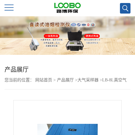
公
司
首
页
产品展厅
您当前的位置：
网站首页
>
产品展厅
>
大气采样器
>
LB-8L真空气
公
袋采样器标配采样枪气袋
司
介
绍