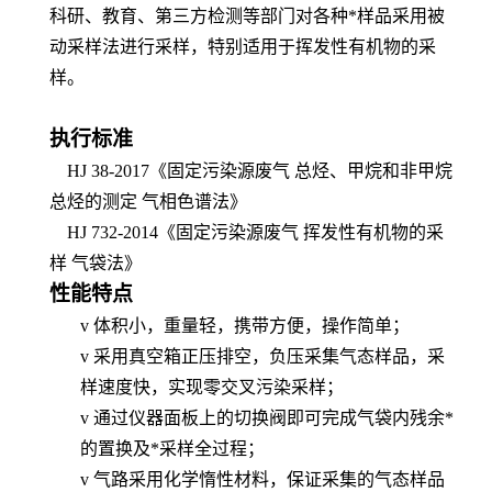
科研、
教育
、第三方检测
等
部门对
各种*样品采用被
动采样法
进行采样，
特别适用于挥发性有机物的采
样。
执行标准
HJ 38-2017
《
固定污染源废气 总烃、甲烷和非甲烷
总烃的测定 气相色谱法
》
HJ 732-2014
《
固定污染源废气 挥发性有机物的采
样 气袋法
》
性能特点
v
体积小，重量轻，携带方便，操作简单；
v
采用真空箱正压排空，负压采集气态样品，采
样速度快，实现零交叉污染采样；
v
通过仪器面板上的切换阀即可完成气袋内残余*
的置换及*采样全过程；
v
气路采用化学惰性材料，保证采集的气态样品