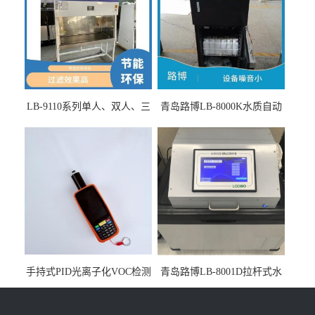
LB-9110系列单人、双人、三
青岛路博LB-8000K水质自动
人生物安全柜适用于科研机
采样器带CEP证书
构
手持式PID光离子化VOC检测
青岛路博LB-8001D拉杆式水
仪（挥发性有机物设备）
质采样器