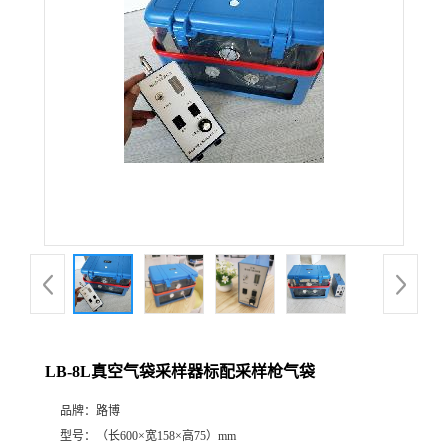
公
司
动
态
产
品
展
LB-8L真空气袋采样器标配采样枪气袋
厅
品牌：
路博
证
型号：
（长600×宽158×高75）mm