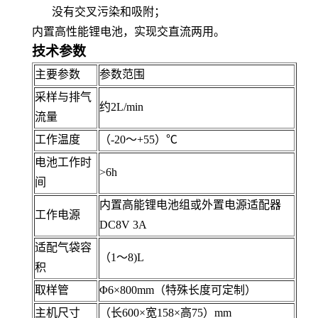
没有交叉污染和吸附；
内置高性能锂电池，实现交直流两用。
技术
参数
主要参数
参数范围
采样与排气
约2L/min
流量
工作温度
（-20～+55）℃
电池工作时
>6h
间
内置高能锂电池组或外置电源适配器
工作电源
DC8V 3A
适配气袋容
（1～8)L
积
取样管
Φ6×800mm（特殊长度可定制）
主机尺寸
（长600×宽158×高75）mm