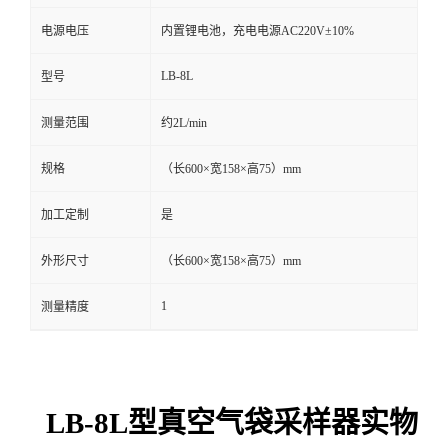
电源电压
内置锂电池，充电电源AC220V±10%
留
LB-8L
型号
言
测量范围
约2L/min
规格
（长600×宽158×高75）mm
加工定制
是
外形尺寸
（长600×宽158×高75）mm
1
测量精度
LB-8L型真空气袋采样器实物