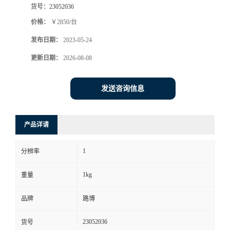
货号：
23052036
书
价格：
￥2850/台
发布日期：
2023-05-24
荣
更新日期：
2026-08-08
誉
发送咨询信息
联
系
产品详请
方
1
分辨率
式
1kg
重量
在
品牌
路博
23052036
货号
线