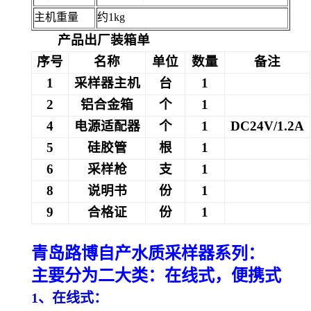
主机重量
约1kg
产品出厂装箱单
序号
名称
单位
数量
备注
1
采样器主机
台
1
2
铝合金箱
个
1
4
电源适配器
个
1
DC24V/1.2A
5
硅胶管
根
1
6
采样枪
支
1
8
说明书
份
1
9
合格证
份
1
青岛路博
自产水质采样器系列：
主要分为二大类：在线式，便携式
1、
在线式：