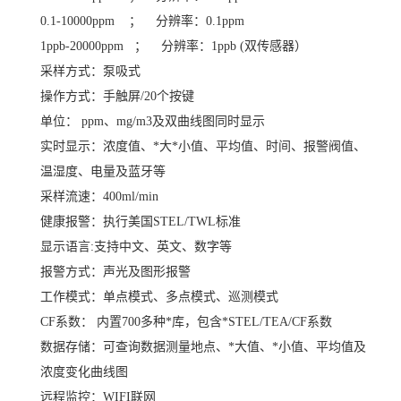
0.1-10000ppm ； 分辨率：0.1ppm
1ppb-20000ppm ； 分辨率：1ppb (双传感器）
采样方式：泵吸式
操作方式：手触屏/20个按键
单位： ppm、mg/m3及双曲线图同时显示
实时显示：浓度值、*大*小值、平均值、时间、报警阀值、
温湿度、电量及蓝牙等
采样流速：400ml/min
健康报警：执行美国STEL/TWL标准
显示语言:支持中文、英文、数字等
报警方式：声光及图形报警
工作模式：单点模式、多点模式、巡测模式
CF系数： 内置700多种*库，包含*STEL/TEA/CF系数
数据存储：可查询数据测量地点、*大值、*小值、平均值及
浓度变化曲线图
远程监控：WIFI联网