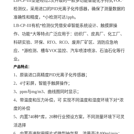
LB-CP-III型是经过2次升级的一款多功能智能化手持式VOC*
检测仪，采用进口的PID光离子化传感器，确保了测量数据的
准确性和精度，*小检测可达1ppb。
LB-CP-III有机*检测仪凭借安卓智能系统设计、触摸屏操
作、功能*大等特点广泛应用于：纺织厂、皮具厂、化工厂、
科研实验、环保、RTO、RCO、废弃厂矿区、消防应急响
应、*源检测、槽车VOC监控、汽车喷漆喷涂、石油石化等行
业。
产品特点：
1、原装进口高精度PID光离子化传感器；
2、4寸彩屏，智能手触屏操作；
3、ppm与mg/m3、曲线图同时显示；
4、带温度和压力补偿，可 实现不同温度和湿度环境下对*浓
度的补偿
5、内置740种*库，20种行业预设方案，不同测量环境下可灵
活选择
6、内置高速耐用膜片式微型抽气泵，流量高达400ml/min；