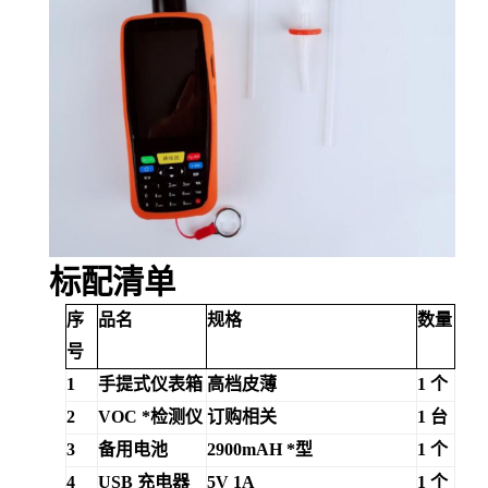
标配清单
序
品名
规格
数量
号
1
手提式仪表箱
高档皮薄
1 个
2
VOC *检测仪
订购相关
1 台
3
备用电池
2900mAH *型
1 个
4
USB 充电器
5V 1A
1 个