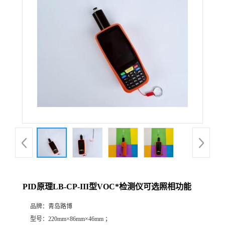
公
司
动
态
产
品
展
PID原理LB-CP-III型VOC*检测仪可选照相功能
厅
品牌：
青岛路博
证
型号：
220mm×86mm×46mm ；