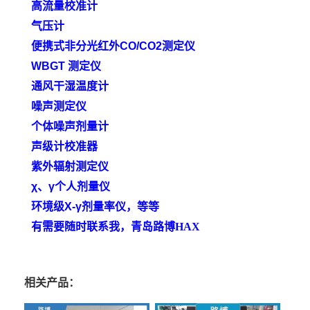
高流量校准计
气压计
便携式非分光红外
CO/CO2测定仪
WBGT 测定仪
通风干湿温度计
噪声测定仪
个体噪声剂量计
声级计校准器
紫外辐射测定仪
χ、γ个人剂量仪
环境级
X-γ剂量率仪
，等等
有需要随时联系我，青岛路博
HAX
相关产品：