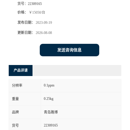
货号：
22309165
书
价格：
￥15050/台
发布日期：
2023-09-19
荣
更新日期：
2026-08-08
誉
发送咨询信息
联
系
产品详请
方
0.1ppm
分辨率
式
0.25kg
重量
在
品牌
青岛路博
22309165
货号
线