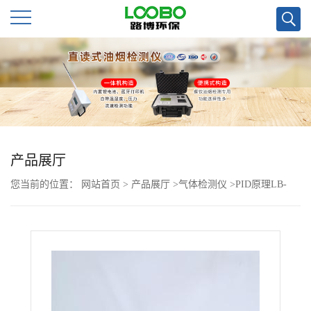
公
司
首
页
产品展厅
您当前的位置：
网站首页
>
产品展厅
>
气体检测仪
>
PID原理LB-
公
CP-III型VOC*检测仪可选照相功能
司
介
绍