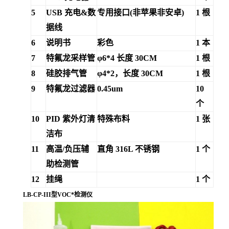
5
USB 充电&数
专用接口
(非苹果非安卓)
1 根
据线
6
说明书
彩色
1 本
7
特氟龙采样管
φ6*4 长度 30CM
1 根
8
硅胶排气管
φ4*2，长度 30CM
1 根
9
特氟龙过滤器
0.45um
10
个
10
PID 紫外灯清
特殊布料
1 张
洁布
11
高温
/负压辅
直角
316L 不锈钢
1 个
助检测管
12
挂绳
1 个
LB-CP-III型VOC*检测仪