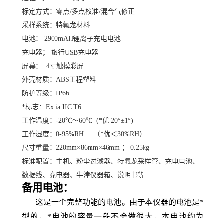
标定方式：零点/多点校准/混合气修正
采样系统：特氟龙材料
电池： 2900mAH锂离子充电电池
充电器； 旅行USB充电器
屏幕： 4寸触摸彩屏
外壳材质：ABS工程塑料
防护等级：IP66
*标志：Ex ia IIC T6
工作温度：-20℃～60℃ (*优 20°±1°)
工作湿度：0-95%RH （*优＜30%RH）
尺寸重量：220mm×86mm×46mm ； 0.25kg
标准配置：主机、粉尘过滤器、特氟龙采样管、充电电池、
数据线、充电器、牛津仪器箱、说明书等
备用电池：
这是一个完整功能的电池。由于本仪器的电池是*
型的，*电池的容量一般不会做很
大，本电池约为